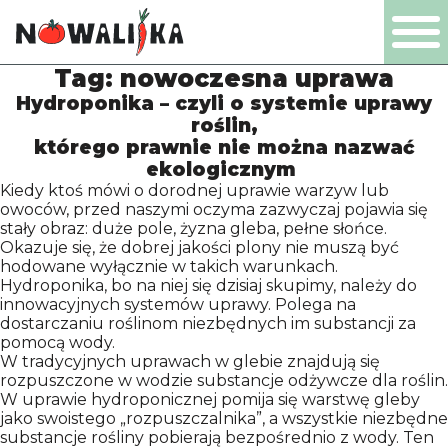
Tag:
nowoczesna uprawa
PL
EN
DE
NL
Hydroponika – czyli o systemie uprawy
roślin,
którego prawnie nie można nazwać
ekologicznym
Kiedy ktoś mówi o dorodnej uprawie warzyw lub
PRODUCTEN
owoców, przed naszymi oczyma zazwyczaj pojawia się
stały obraz: duże pole, żyzna gleba, pełne słońce.
Okazuje się, że dobrej jakości plony nie muszą być
hodowane wyłącznie w takich warunkach.
BEDRIJF
Hydroponika, bo na niej się dzisiaj skupimy, należy do
innowacyjnych systemów uprawy. Polega na
dostarczaniu roślinom niezbędnych im substancji za
CERTIFICATEN
pomocą wody.
W tradycyjnych uprawach w glebie znajdują się
rozpuszczone w wodzie substancje odżywcze dla roślin.
PRODUCTIE
W uprawie hydroponicznej pomija się warstwę gleby
jako swoistego „rozpuszczalnika”, a wszystkie niezbędne
substancje rośliny pobierają bezpośrednio z wody. Ten