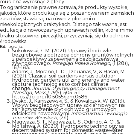
musi ona wyrosnąć z gleby.
To ograniczenie prawne sprawia, że produkty wysokiej
jakości, które produkuje się z poszanowaniem ziemskich
zasobów, stawia się na równi z plonami o
nieekologicznych praktykach. Dlatego tak ważna jest
edukacja o nowoczesnych uprawach roślin, które mimo
braku stosownej pieczątki, przyczyniają się do ochrony
środowiska.
Bibliografia:
Sokołowski, Ł. M. (2021). Uprawy i hodowle
bezglebowe a potrzeba ochrony gruntów rolnych
z perspektywy zapewnienia bezpieczeństwa
żywnościowego.
Przegląd Prawa Rolnego
, (1 (28)),
167-183.
Adams, J., Morano, L. D., Tzouanas, V., & Hasan, M.
(2021). Classical soil gardens versus outdoor
hydroponic gardens utilizing energy and water
capture technologies to combat climate
change.
Journal of emergency management
(Weston, Mass.)
,
19
(5), 505–511.
https://doi.org/10.5055/jem.0586
Dysko, J., Kaniszewski, S., & Kowalczyk, W. (2013).
Wpływ bezglebowych upraw szklarniowych na
zanieczyszczenie płytkich wód gruntowych
odciekami nawozowymi.
Infrastruktura i Ekologia
Terenów Wiejskich
, (2/I).
Magwaza, S. T., Magwaza, L. S., Odindo, A. O., &
Mditshwa, A. (2020). Hydroponic technology as
decentralised system for domestic wastewater