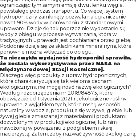
ograniczając tym samym emisję dwutlenku węgla,
powstałego podczas transportu. Co więcej, system
hydroponiczny zamknięty pozwala na ograniczenie
nawet 90% wody w porównaniu z standardowymi
uprawami. Dzieje się tak poprzez nie wydostanie się
wody z obiegu w procesie wytwarzania, która w
tradycyjnych uprawach jest pochłaniana przez glebę.
Podobnie dzieje się ze składnikami mineralnymi, które
ponownie można wtłaczać do obiegu.
Ta niezwykła wydajność hydroponiki sprawiła,
że została wykorzystywana przez NASA na
Międzynarodowej Stacji Kosmicznej.
Dlaczego więc produkty z upraw hydroponicznych,
które charakteryzują się tak wieloma cechami
ekologicznymi, nie mogą nosić nazwę ekologicznych?
Według rozporządzenia nr 2018/84873, które
obowiązuje od 1 stycznia 2021 r., ekologiczne rośliny
uprawne, z wyjątkiem tych, które rosną w sposób
naturalny w wodzie, produkuje się w żywej glebie lub
żywej glebie zmieszanej z materiałami i produktami
dozwolonymi w produkcji ekologicznej lub nimi
nawożonej w powiązaniu z podglebiem i skałą
macierzystą. Zatem, żeby nazwać żywność ekologiczną,