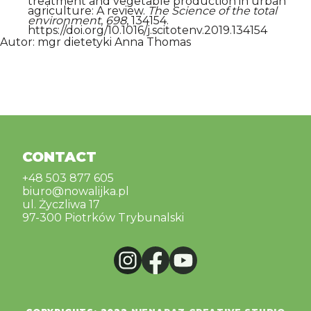
treatment and vegetable production in urban
agriculture: A review.
The Science of the total
environment
,
698
, 134154.
https://doi.org/10.1016/j.scitotenv.2019.134154
Autor: mgr dietetyki Anna Thomas
CONTACT
+48 503 877 605
biuro@nowalijka.pl
ul. Życzliwa 17
97-300 Piotrków Trybunalski