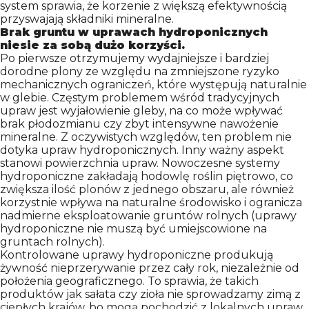
system sprawia, że korzenie z większą efektywnością
CONTACT
przyswajają składniki mineralne.
Brak gruntu w uprawach hydroponicznych
niesie za sobą dużo korzyści.
Po pierwsze otrzymujemy wydajniejsze i bardziej
dorodne plony ze względu na zmniejszone ryzyko
mechanicznych ograniczeń, które występują naturalnie
w glebie. Częstym problemem wśród tradycyjnych
upraw jest wyjałowienie gleby, na co może wpływać
brak płodozmianu czy zbyt intensywne nawożenie
mineralne. Z oczywistych względów, ten problem nie
dotyka upraw hydroponicznych. Inny ważny aspekt
stanowi powierzchnia upraw. Nowoczesne systemy
hydroponiczne zakładają hodowlę roślin piętrowo, co
zwiększa ilość plonów z jednego obszaru, ale również
korzystnie wpływa na naturalne środowisko i ogranicza
nadmierne eksploatowanie gruntów rolnych (uprawy
hydroponiczne nie muszą być umiejscowione na
gruntach rolnych).
Kontrolowane uprawy hydroponiczne produkują
żywność nieprzerywanie przez cały rok, niezależnie od
położenia geograficznego. To sprawia, że takich
produktów jak sałata czy zioła nie sprowadzamy zimą z
ciepłych krajów, bo mogą pochodzić z lokalnych upraw,