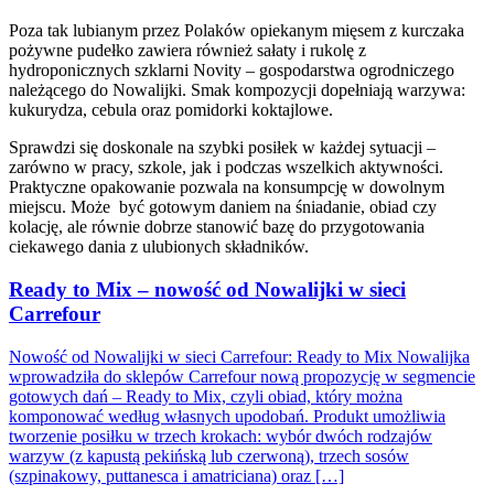
Poza tak lubianym przez Polaków opiekanym mięsem z kurczaka
pożywne pudełko zawiera również sałaty i rukolę z
hydroponicznych szklarni Novity – gospodarstwa ogrodniczego
należącego do Nowalijki. Smak kompozycji dopełniają warzywa:
kukurydza, cebula oraz pomidorki koktajlowe.
Sprawdzi się doskonale na szybki posiłek w każdej sytuacji –
zarówno w pracy, szkole, jak i podczas wszelkich aktywności.
Praktyczne opakowanie pozwala na konsumpcję w dowolnym
miejscu. Może być gotowym daniem na śniadanie, obiad czy
kolację, ale równie dobrze stanowić bazę do przygotowania
ciekawego dania z ulubionych składników.
Ready to Mix – nowość od Nowalijki w sieci
Carrefour
Nowość od Nowalijki w sieci Carrefour: Ready to Mix Nowalijka
wprowadziła do sklepów Carrefour nową propozycję w segmencie
gotowych dań – Ready to Mix, czyli obiad, który można
komponować według własnych upodobań. Produkt umożliwia
tworzenie posiłku w trzech krokach: wybór dwóch rodzajów
warzyw (z kapustą pekińską lub czerwoną), trzech sosów
(szpinakowy, puttanesca i amatriciana) oraz […]