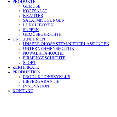
PRODUKTE
GEMÜSE
KOPFSALAT
KRÄUTER
SALATMISCHUNGEN
LUNCH BOXEN
SUPPEN
GEMÜSEGERICHTE
UNTERNEHMEN
UNSERE ÖKOSYSTEM-NIEDERLASSUNGEN
UNTERNEHMENSPOLITIK
NOWALIJKA-KÜCHE
FIRMENGESCHICHTE
SPORT
ZERTIFIKATE
PRODUKTION
PRODUKTIONSZYKLUS
LIEFERGARANTIE
INNOVATION
KONTAKT