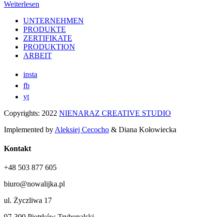
Weiterlesen
UNTERNEHMEN
PRODUKTE
ZERTIFIKATE
PRODUKTION
ARBEIT
insta
fb
yt
Copyrights: 2022
NIENARAZ CREATIVE STUDIO
Implemented by
Aleksiej Cecocho
& Diana Kołowiecka
Kontakt
+48 503 877 605
biuro@nowalijka.pl
ul. Życzliwa 17
97-300 Piotrków Trybunalski