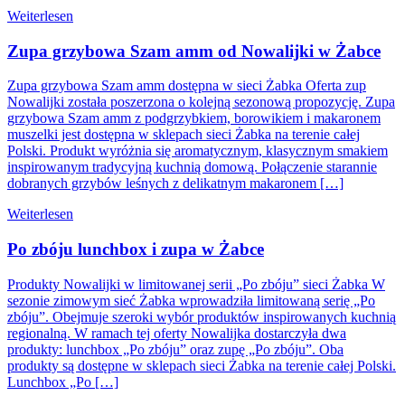
Weiterlesen
Zupa grzybowa Szam amm od Nowalijki w Żabce
Zupa grzybowa Szam amm dostępna w sieci Żabka Oferta zup
Nowalijki została poszerzona o kolejną sezonową propozycję. Zupa
grzybowa Szam amm z podgrzybkiem, borowikiem i makaronem
muszelki jest dostępna w sklepach sieci Żabka na terenie całej
Polski. Produkt wyróżnia się aromatycznym, klasycznym smakiem
inspirowanym tradycyjną kuchnią domową. Połączenie starannie
dobranych grzybów leśnych z delikatnym makaronem […]
Weiterlesen
Po zbóju lunchbox i zupa w Żabce
Produkty Nowalijki w limitowanej serii „Po zbóju” sieci Żabka W
sezonie zimowym sieć Żabka wprowadziła limitowaną serię „Po
zbóju”. Obejmuje szeroki wybór produktów inspirowanych kuchnią
regionalną. W ramach tej oferty Nowalijka dostarczyła dwa
produkty: lunchbox „Po zbóju” oraz zupę „Po zbóju”. Oba
produkty są dostępne w sklepach sieci Żabka na terenie całej Polski.
Lunchbox „Po […]