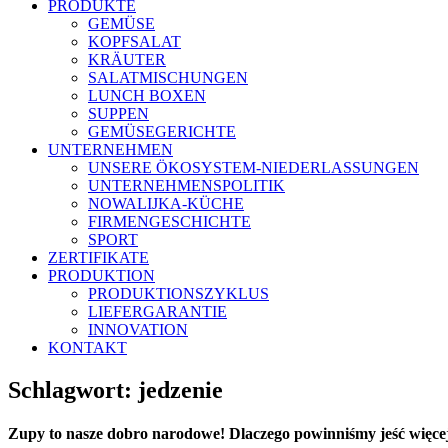
PRODUKTE
GEMÜSE
KOPFSALAT
KRÄUTER
SALATMISCHUNGEN
LUNCH BOXEN
SUPPEN
GEMÜSEGERICHTE
UNTERNEHMEN
UNSERE ÖKOSYSTEM-NIEDERLASSUNGEN
UNTERNEHMENSPOLITIK
NOWALIJKA-KÜCHE
FIRMENGESCHICHTE
SPORT
ZERTIFIKATE
PRODUKTION
PRODUKTIONSZYKLUS
LIEFERGARANTIE
INNOVATION
KONTAKT
Schlagwort:
jedzenie
Zupy to nasze dobro narodowe!
Dlaczego powinniśmy jeść więce