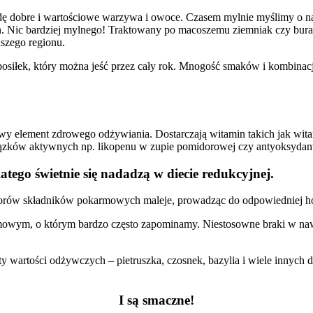
wdę dobre i wartościowe warzywa i owoce. Czasem mylnie myślimy o 
in. Nic bardziej mylnego! Traktowany po macoszemu ziemniak czy bura
aszego regionu.
osiłek, który można jeść przez cały rok. Mnogość smaków i kombinacj
owy element zdrowego odżywiania. Dostarczają witamin takich jak wi
związków aktywnych np. likopenu w zupie pomidorowej czy antyoksyda
atego świetnie się nadadzą w diecie redukcyjnej.
borów składników pokarmowych maleje, prowadząc do odpowiedniej h
mowym, o którym bardzo często zapominamy. Niestosowne braki w na
aty wartości odżywczych – pietruszka, czosnek, bazylia i wiele innych
I są smaczne!