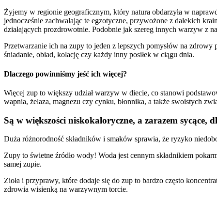
Żyjemy w regionie geograficznym, który natura obdarzyła w napra
jednocześnie zachwalając te egzotyczne, przywożone z dalekich kra
działających prozdrowotnie. Podobnie jak szereg innych warzyw z n
Przetwarzanie ich na zupy to jeden z lepszych pomysłów na zdrowy p
śniadanie, obiad, kolację czy każdy inny posiłek w ciągu dnia.
Dlaczego powinniśmy jeść ich więcej?
Więcej zup to większy udział warzyw w diecie, co stanowi podstaw
wapnia, żelaza, magnezu czy cynku, błonnika, a także swoistych 
Są w większości niskokaloryczne, a zarazem sycące, dl
Duża różnorodność składników i smaków sprawia, że ryzyko niedo
Zupy to świetne źródło wody! Woda jest cennym składnikiem pokar
samej zupie.
Zioła i przyprawy, które dodaje się do zup to bardzo często koncentr
zdrowia wisienką na warzywnym torcie.