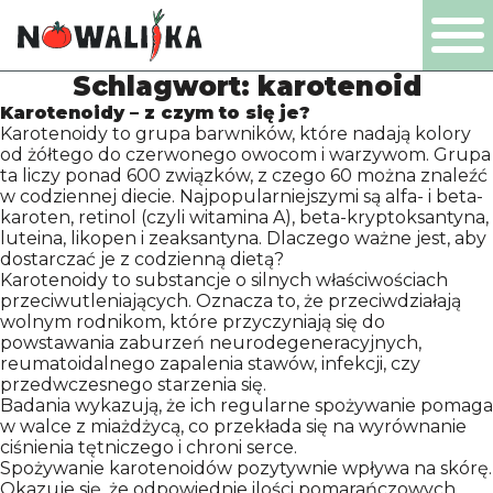
Schlagwort:
karotenoid
PL
EN
DE
NL
Karotenoidy – z czym to się je?
Karotenoidy to grupa barwników, które nadają kolory
od żółtego do czerwonego owocom i warzywom. Grupa
ta liczy ponad 600 związków, z czego 60 można znaleźć
w codziennej diecie. Najpopularniejszymi są alfa- i beta-
karoten, retinol (czyli witamina A), beta-kryptoksantyna,
PRODUKTE
luteina, likopen i zeaksantyna. Dlaczego ważne jest, aby
dostarczać je z codzienną dietą?
Karotenoidy to substancje o silnych właściwościach
UNTERNEHMEN
przeciwutleniających. Oznacza to, że przeciwdziałają
wolnym rodnikom, które przyczyniają się do
powstawania zaburzeń neurodegeneracyjnych,
reumatoidalnego zapalenia stawów, infekcji, czy
ZERTIFIKATE
przedwczesnego starzenia się.
Badania wykazują, że ich regularne spożywanie pomaga
w walce z miażdżycą, co przekłada się na wyrównanie
PRODUKTION
ciśnienia tętniczego i chroni serce.
Spożywanie karotenoidów pozytywnie wpływa na skórę.
Okazuje się, że odpowiednie ilości pomarańczowych