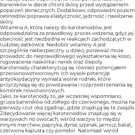
KONTAKT
barwników w diecie chroni skórę przed wystąpieniem
poparzeń słonecznych. Dodatkowo, odpowiedni poziom
retinoidów poprawia elastyczność, jędrność i nawilżenie
skóry.
Witamina A, która należy do karotenoidów, jest
odpowiedzialna za prawidłowy proces widzenia, gdyż jej
obecność jest niezbędna w reakcjach zachodzących w
ludzkiej siatkówce. Niedobór witaminy A jest
szczególnie niebezpieczny u dzieci, ponieważ może
prowadzić do nieprawidłowego wykształcenia się kości,
rogowacenia naskórka i nerek oraz ślepoty.
Karotenoidy charakteryzują się również potencjałem
przeciwnowotworowym. Ich wysoki potencjał
antyoksydacyjny wymiata wolne rodniki, które
przyczyniają się do powstawania i rozprzestrzeniania się
komórek nowotworowych.
Jako, że karotenoidy to, jak wcześniej wspomniano,
grupa barwników od żółtego do czerwonego, można na
pierwszy rzut oka zgadnąć, gdzie znajdują się te związki.
Zdecydowanie więcej karotenoidów znajduję się w
warzywach niż owocach, wśród warzyw to między
innymi marchew, papryka, dynia, szpinak, jarmuż, batat,
czerwona kapusta czy pomidor. Natomiast wśród