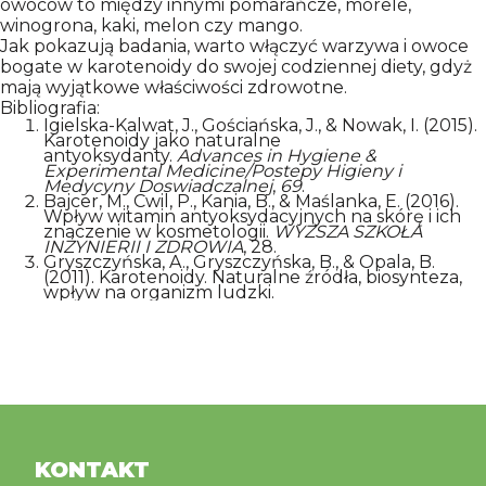
owoców to między innymi pomarańcze, morele,
winogrona, kaki, melon czy mango.
Jak pokazują badania, warto włączyć warzywa i owoce
bogate w karotenoidy do swojej codziennej diety, gdyż
mają wyjątkowe właściwości zdrowotne.
Bibliografia:
Igielska-Kalwat, J., Gościańska, J., & Nowak, I. (2015).
Karotenoidy jako naturalne
antyoksydanty.
Advances in Hygiene &
Experimental Medicine/Postepy Higieny i
Medycyny Doswiadczalnej
,
69
.
Bajcer, M., Cwil, P., Kania, B., & Maślanka, E. (2016).
Wpływ witamin antyoksydacyjnych na skórę i ich
znaczenie w kosmetologii.
WYŻSZA SZKOŁA
INŻYNIERII I ZDROWIA
, 28.
Gryszczyńska, A., Gryszczyńska, B., & Opala, B.
(2011). Karotenoidy. Naturalne źródła, biosynteza,
wpływ na organizm ludzki.
KONTAKT