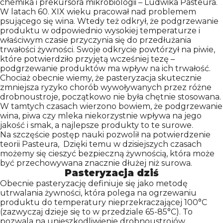
chemika i prekursora mikrobiologii – Ludwika Pasteura.
W latach 60. XIX wieku pracował nad problemem
psującego się wina. Wtedy też odkrył, że podgrzewanie
produktu w odpowiednio wysokiej temperaturze i
właściwym czasie przyczynia się do przedłużania
trwałości żywności. Swoje odkrycie powtórzył na piwie,
które potwierdziło przyjętą wcześniej tezę –
podgrzewanie produktów ma wpływ na ich trwałość.
Chociaż obecnie wiemy, że pasteryzacja skutecznie
zmniejsza ryzyko chorób wywoływanych przez różne
drobnoustroje, początkowo nie była chętnie stosowana.
W tamtych czasach wierzono bowiem, że podgrzewanie
wina, piwa czy mleka niekorzystnie wpływa na jego
jakość i smak, a najlepsze produkty to te surowe.
Na szczęście postęp nauki pozwolił na potwierdzenie
teorii Pasteura, Dzięki temu w dzisiejszych czasach
możemy się cieszyć bezpieczną żywnością, która może
być przechowywana znacznie dłużej niż surowa.
Pasteryzacja dziś
Obecnie pasteryzację definiuje się jako metodę
utrwalania żywności, która polega na ogrzewaniu
produktu do temperatury nieprzekraczającej 100°C
(zazwyczaj dzieje się to w przedziale 65-85°C). To
pozwala na unieszkodliwienie drobnoustrojów