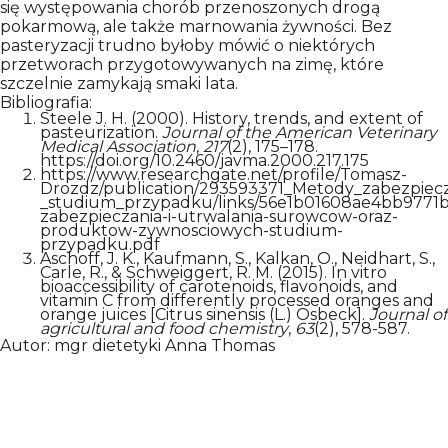
się występowania chorób przenoszonych drogą
pokarmową, ale także marnowania żywności. Bez
pasteryzacji trudno byłoby mówić o niektórych
przetworach przygotowywanych na zimę, które
szczelnie zamykają smaki lata.
Bibliografia:
Steele J. H. (2000). History, trends, and extent of
pasteurization.
Journal of the American Veterinary
Medical Association
,
217
(2), 175–178.
https://doi.org/10.2460/javma.2000.217.175
https://www.researchgate.net/profile/Tomasz-
Drozdz/publication/293593371_Metody_zabezpiec
_studium_przypadku/links/56e1b01608ae4bb9771b
zabezpieczania-i-utrwalania-surowcow-oraz-
produktow-zywnosciowych-studium-
przypadku.pdf
Aschoff, J. K., Kaufmann, S., Kalkan, O., Neidhart, S.,
Carle, R., & Schweiggert, R. M. (2015). In vitro
bioaccessibility of carotenoids, flavonoids, and
vitamin C from differently processed oranges and
orange juices [Citrus sinensis (L.) Osbeck].
Journal of
agricultural and food chemistry
,
63
(2), 578-587.
Autor: mgr dietetyki Anna Thomas