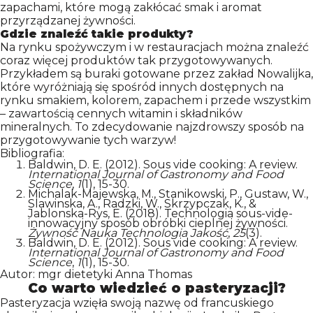
zapachami, które mogą zakłócać smak i aromat
przyrządzanej żywności.
Gdzie znaleźć takie produkty?
Na rynku spożywczym i w restauracjach można znaleźć
coraz więcej produktów tak przygotowywanych.
Przykładem są buraki gotowane przez zakład Nowalijka,
które wyróżniają się spośród innych dostępnych na
rynku smakiem, kolorem, zapachem i przede wszystkim
– zawartością cennych witamin i składników
mineralnych. To zdecydowanie najzdrowszy sposób na
przygotowywanie tych warzyw!
Bibliografia:
Baldwin, D. E. (2012). Sous vide cooking: A review.
International Journal of Gastronomy and Food
Science
,
1
(1), 15-30.
Michalak-Majewska, M., Stanikowski, P., Gustaw, W.,
Slawinska, A., Radzki, W., Skrzypczak, K., &
Jablonska-Rys, E. (2018). Technologia sous-vide-
innowacyjny sposób obróbki cieplnej żywności.
Żywność Nauka Technologia Jakość
,
25
(3).
Baldwin, D. E. (2012). Sous vide cooking: A review.
International Journal of Gastronomy and Food
Science
,
1
(1), 15-30.
Autor: mgr dietetyki Anna Thomas
Co warto wiedzieć o pasteryzacji?
Pasteryzacja wzięła swoją nazwę od francuskiego