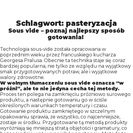
Schlagwort:
pasteryzacja
PL
EN
DE
NL
Sous vide – poznaj najlepszy sposób
gotowania!
insta
fb
yt
Technologia sous-vide została opracowana w
poprzednim wieku przez francuskiego kucharza
PRODUKTE
Georgesa Pralusa. Obecnie ta technika staje się coraz
bardziej popularna, nie tylko ze względu na wyjątkowy
smak przygotowywanych potraw, ale i wyjątkowe
UNTERNEHMEN
walory zdrowotne.
W wolnym tłumaczeniu sous vide oznacza “w
próżni”, ale to nie jedyna cecha tej metody.
Proces ten polega na zamknięciu próżniowo surowego
ZERTIFIKATE
produktu, a następnie gotowaniu go w ściśle
określonych warunkach temperatury i czasu.
Gotowanie produktu zamkniętego w szczelnym
PRODUKTION
opakowaniu sprawia, że wszystko, co najcenniejsze,
zostaje w środku. Przygotowane tą metodą produkty
wyróżniają się mniejszą stratą objętości i gramatury, co