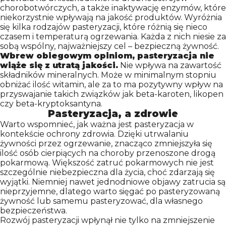
chorobotwórczych, a także inaktywację enzymów, które
niekorzystnie wpływają na jakość produktów. Wyróżnia
się kilka rodzajów pasteryzacji, które różnią się nieco
czasem i temperaturą ogrzewania. Każda z nich niesie za
sobą wspólny, najważniejszy cel – bezpieczną żywność.
Wbrew obiegowym opiniom, pasteryzacja nie
wiąże się z utratą jakości.
Nie wpływa na zawartość
składników mineralnych. Może w minimalnym stopniu
obniżać ilość witamin, ale za to ma pozytywny wpływ na
przyswajanie takich związków jak beta-karoten, likopen
czy beta-kryptoksantyna.
Pasteryzacja, a zdrowie
Warto wspomnieć, jak ważna jest pasteryzacja w
kontekście ochrony zdrowia. Dzięki utrwalaniu
żywności przez ogrzewanie, znacząco zmniejszyła się
ilość osób cierpiących na choroby przenoszone drogą
pokarmową. Większość zatruć pokarmowych nie jest
szczególnie niebezpieczna dla życia, choć zdarzają się
wyjątki. Niemniej nawet jednodniowe objawy zatrucia są
nieprzyjemne, dlatego warto sięgać po pasteryzowaną
żywność lub samemu pasteryzować, dla własnego
bezpieczeństwa.
Rozwój pasteryzacji wpłynął nie tylko na zmniejszenie