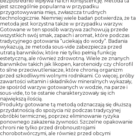
KONTAKT
bezpośrednio wpływa na ich konsystencję. Metoda ta
jest szczególnie popularna w przypadku
przygotowywania mięs, zwłaszcza trudnych
technologicznie. Niemniej wiele badań potwierdza, że ta
metoda jest korzystna także w przypadku warzyw.
Gotowane w ten sposób warzywa zachowują przede
wszystkich swój smak, zapach i aromat, które podczas
tradycyjnego gotowania “uciekają do wody”. Badania
wykazują, że metoda sous-vide zabezpiecza przed
utratą barwników, które nie tylko pełnią funkcję
estetyczną, ale również zdrowotną. Wiele ze znanych
barwników takich jak likopen, karotenoidy czy chlorofil
to silne przeciwutleniacze, które chronią organizm
przed szkodliwymi wolnymi rodnikami. Co więcej, próby
zawartości witamin i składników mineralnych wykazały,
że spośród warzyw gotowanych w wodzie, na parze i
sous-vide, to te ostanie charakteryzowały się ich
największą ilością.
Produkty gotowane tą metodą odznaczają się dłuższą
przydatnością do spożycia niż podczas tradycyjnej
obróbki termicznej, poprzez eliminowanie ryzyka
ponownego zakażenia żywności. Szczelne opakowanie
chroni nie tylko przed drobnoustrojami
chorobotwórczymi, ale również przed obcymi