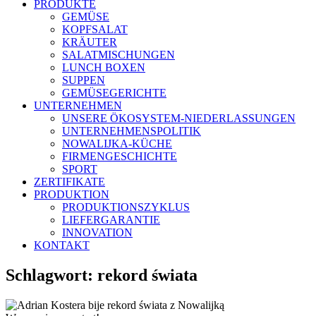
PRODUKTE
GEMÜSE
KOPFSALAT
KRÄUTER
SALATMISCHUNGEN
LUNCH BOXEN
SUPPEN
GEMÜSEGERICHTE
UNTERNEHMEN
UNSERE ÖKOSYSTEM-NIEDERLASSUNGEN
UNTERNEHMENSPOLITIK
NOWALIJKA-KÜCHE
FIRMENGESCHICHTE
SPORT
ZERTIFIKATE
PRODUKTION
PRODUKTIONSZYKLUS
LIEFERGARANTIE
INNOVATION
KONTAKT
Schlagwort:
rekord świata