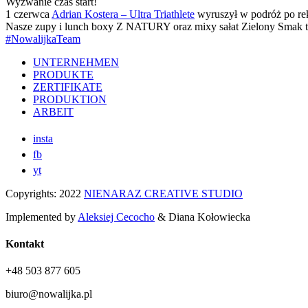
Wyzwanie czas start!
1 czerwca
Adrian Kostera – Ultra Triathlete
wyruszył w podróż po rek
Nasze zupy i lunch boxy Z NATURY oraz mixy sałat Zielony Smak tow
#NowalijkaTeam
UNTERNEHMEN
PRODUKTE
ZERTIFIKATE
PRODUKTION
ARBEIT
insta
fb
yt
Copyrights: 2022
NIENARAZ CREATIVE STUDIO
Implemented by
Aleksiej Cecocho
& Diana Kołowiecka
Kontakt
+48 503 877 605
biuro@nowalijka.pl