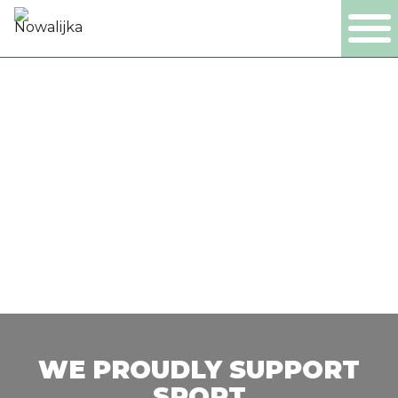
PL
EN
DE
NL
PRODUCTS
COMPANY
CERTIFICATES
PRODUCTION
WE PROUDLY SUPPORT
SPORT
CONTACT