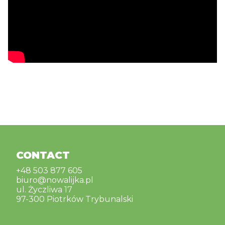
CONTACT
+48 503 877 605
biuro@nowalijka.pl
ul. Życzliwa 17
97-300 Piotrków Trybunalski