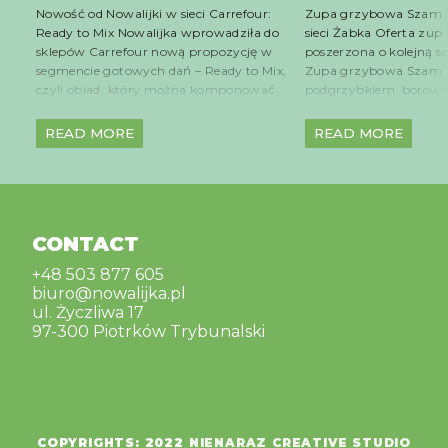
Nowość od Nowalijki w sieci Carrefour:
Zupa grzybowa Szam
Ready to Mix Nowalijka wprowadziła do
sieci Żabka Oferta zup 
sklepów Carrefour nową propozycję w
poszerzona o kolejną 
segmencie gotowych dań – Ready to Mix,
Zupa grzybowa Szam
czyli obiad, który można komponować
podgrzybkiem, borowi
według własnych upodobań. Produkt
muszelki jest dostępna 
umożliwia tworzenie posiłku w trzech
Żabka na terenie całej 
READ MORE
READ MORE
krokach: wybór dwóch rodzajów warzyw
wyróżnia się aromaty
(z kapustą pekińską lub czerwoną), trzech
smakiem inspirowanym
sosów (szpinakowy, puttanesca i
kuchnią domową. Połąc
amatriciana) oraz […]
dobranych grzybów leś
makaronem […]
CONTACT
+48 503 877 605
biuro@nowalijka.pl
ul. Życzliwa 17
97-300 Piotrków Trybunalski
COPYRIGHTS: 2022
NIENARAZ CREATIVE STUDIO