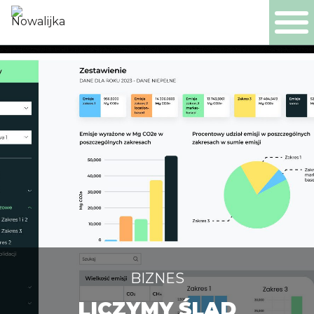
PL
EN
DE
NL
PRODUCTS
COMPANY
CERTIFICATES
PRODUCTION
BIZNES
LICZYMY ŚLAD