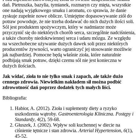
dań. Pietruszka, bazylia, tymianek, rozmaryn czy mięta, wszystkie
one nadają wyjątkowego smaku i aromatu, co sprawia, że danie
zyskuje zupełnie nowe oblicze. Umiejętne dopasowywanie ziół do
potraw powoduje, że nie trzeba dodawać do nich dużych ilości soli.
Sól jest produktem spożywczym, który w nadmiarze może
przyczynić się do niektórych chorób serca, szczególnie nadciśnienia,
a także choroby niedokrwiennej serca i udaru mózgu. Ze względu
na wszechobecne używanie dużych dawek soli przez niektórych
producentów żywności, warto ograniczyć jej stosowanie możliwie
jak najbardziej. Pomocne będą właśnie zioła, które naturalnie
podbijają smak potraw, dzięki czemu sól nie jest konieczna w
dużych ilościach.
Jak widać, zioła to nie tylko smak i zapach, ale także dużo
cennego zdrowia. Niewielkim nakładem sił można podbić
zdrowotność dań poprzez dodatek tych małych liści.
Bibliografia:
Habior, A. (2012). Zioła i suplementy diety a ryzyko
uszkodzenia wątroby.
Gastroenterologia Kliniczna. Postępy i
Standardy
,
4
(2), 59-68.
Głuszek, J. (2002). Wpływ soli kuchennej w diecie na
ciśnienie tętnicze i stan zdrowia.
Arterial Hypertension
,
6
(1),
45-52.