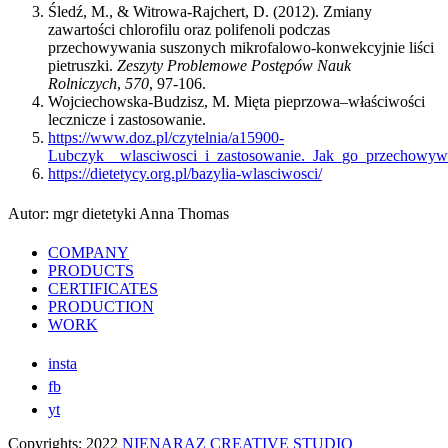
Śledź, M., & Witrowa-Rajchert, D. (2012). Zmiany
zawartości chlorofilu oraz polifenoli podczas
przechowywania suszonych mikrofalowo-konwekcyjnie liści
pietruszki.
Zeszyty Problemowe Postępów Nauk
Rolniczych
,
570
, 97-106.
Wojciechowska-Budzisz, M. Mięta pieprzowa–właściwości
lecznicze i zastosowanie.
https://www.doz.pl/czytelnia/a15900-
Lubczyk__wlasciwosci_i_zastosowanie._Jak_go_przechowy
https://dietetycy.org.pl/bazylia-wlasciwosci/
Autor: mgr dietetyki Anna Thomas
COMPANY
PRODUCTS
CERTIFICATES
PRODUCTION
WORK
insta
fb
yt
Copyrights: 2022
NIENARAZ CREATIVE STUDIO