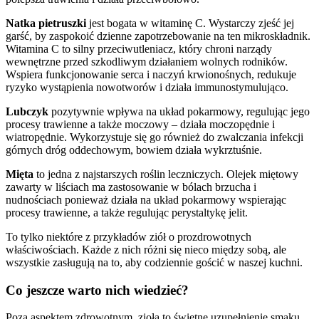
Natka pietruszki
jest bogata w witaminę C. Wystarczy zjeść jej
garść, by zaspokoić dzienne zapotrzebowanie na ten mikroskładnik.
Witamina C to silny przeciwutleniacz, który chroni narządy
wewnętrzne przed szkodliwym działaniem wolnych rodników.
Wspiera funkcjonowanie serca i naczyń krwionośnych, redukuje
ryzyko wystąpienia nowotworów i działa immunostymulująco.
Lubczyk
pozytywnie wpływa na układ pokarmowy, regulując jego
procesy trawienne a także moczowy – działa moczopędnie i
wiatropędnie. Wykorzystuje się go również do zwalczania infekcji
górnych dróg oddechowym, bowiem działa wykrztuśnie.
Mięta
to jedna z najstarszych roślin leczniczych. Olejek miętowy
zawarty w liściach ma zastosowanie w bólach brzucha i
nudnościach ponieważ działa na układ pokarmowy wspierając
procesy trawienne, a także regulując perystaltykę jelit.
To tylko niektóre z przykładów ziół o prozdrowotnych
właściwościach. Każde z nich różni się nieco między sobą, ale
wszystkie zasługują na to, aby codziennie gościć w naszej kuchni.
Co jeszcze warto nich wiedzieć?
Poza aspektem zdrowotnym, zioła to świetne uzupełnienie smaku