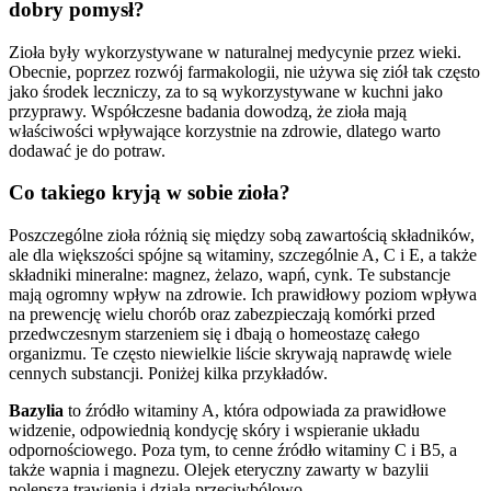
dobry pomysł?
Zioła były wykorzystywane w naturalnej medycynie przez wieki.
Obecnie, poprzez rozwój farmakologii, nie używa się ziół tak często
jako środek leczniczy, za to są wykorzystywane w kuchni jako
przyprawy. Współczesne badania dowodzą, że zioła mają
właściwości wpływające korzystnie na zdrowie, dlatego warto
dodawać je do potraw.
Co takiego kryją w sobie zioła?
Poszczególne zioła różnią się między sobą zawartością składników,
ale dla większości spójne są witaminy, szczególnie A, C i E, a także
składniki mineralne: magnez, żelazo, wapń, cynk. Te substancje
mają ogromny wpływ na zdrowie. Ich prawidłowy poziom wpływa
na prewencję wielu chorób oraz zabezpieczają komórki przed
przedwczesnym starzeniem się i dbają o homeostazę całego
organizmu. Te często niewielkie liście skrywają naprawdę wiele
cennych substancji. Poniżej kilka przykładów.
Bazylia
to źródło witaminy A,
która odpowiada za prawidłowe
widzenie, odpowiednią kondycję skóry i wspieranie układu
odpornościowego. Poza tym, to cenne źródło witaminy C i B5, a
także wapnia i magnezu. Olejek eteryczny zawarty w bazylii
polepsza trawienia i działa przeciwbólowo.