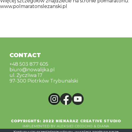
Więcej szczegółów znajdziecie na stronie półmaratonu:
www.polmaratonslezanski.pl
CONTACT
+48 503 877 605
biuro@nowalijka.pl
ul. Życzliwa 17
97-300 Piotrków Trybunalski
COPYRIGHTS: 2022
NIENARAZ CREATIVE STUDIO
IMPLEMENTED BY
ALEKSIEJ CECOCHO
& DIANA
KOŁOWIECKA
Kontynuując przeglądanie witryny, wyrażasz zgodę na nasze