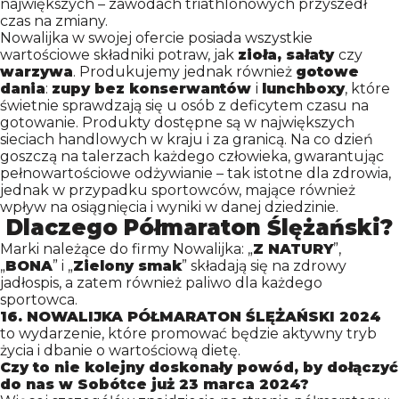
największych – zawodach triathlonowych przyszedł
CONTACT
czas na zmiany.
Nowalijka w swojej ofercie posiada wszystkie
wartościowe składniki potraw, jak
zioła, sałaty
czy
warzywa
. Produkujemy jednak również
gotowe
dania
:
zupy bez konserwantów
i
lunchboxy
, które
świetnie sprawdzają się u osób z deficytem czasu na
gotowanie. Produkty dostępne są w największych
sieciach handlowych w kraju i za granicą. Na co dzień
goszczą na talerzach każdego człowieka, gwarantując
pełnowartościowe odżywianie – tak istotne dla zdrowia,
jednak w przypadku sportowców, mające również
wpływ na osiągnięcia i wyniki w danej dziedzinie.
Dlaczego Półmaraton Ślężański?
Marki należące do firmy Nowalijka: „
Z NATURY
”,
„
BONA
” i „
Zielony smak
” składają się na zdrowy
jadłospis, a zatem również paliwo dla każdego
sportowca.
16. NOWALIJKA PÓŁMARATON ŚLĘŻAŃSKI 2024
to wydarzenie, które promować będzie aktywny tryb
życia i dbanie o wartościową dietę.
Czy to nie kolejny doskonały powód, by dołączyć
do nas w Sobótce już 23 marca 2024?