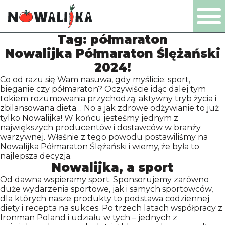
Tag:
półmaraton
PL
EN
DE
NL
Nowalijka Półmaraton Ślężański
2024!
Co od razu się Wam nasuwa, gdy myślicie: sport,
bieganie czy półmaraton? Oczywiście idąc dalej tym
tokiem rozumowania przychodzą: aktywny tryb życia i
PRODUCTS
zbilansowana dieta… No a jak zdrowe odżywianie to już
tylko Nowalijka! W końcu jesteśmy jednym z
największych producentów i dostawców w branży
COMPANY
warzywnej. Właśnie z tego powodu postawiliśmy na
Nowalijka Półmaraton Ślężański i wiemy, że była to
najlepsza decyzja.
Nowalijka, a sport
CERTIFICATES
Od dawna wspieramy sport. Sponsorujemy zarówno
duże wydarzenia sportowe, jak i samych sportowców,
PRODUCTION
dla których nasze produkty to podstawa codziennej
diety i recepta na sukces. Po trzech latach współpracy z
Ironman Poland i udziału w tych – jednych z