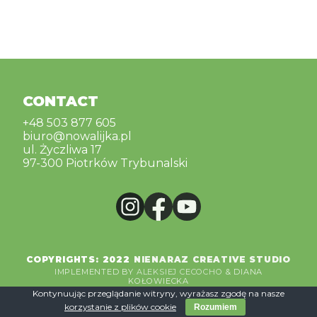
CONTACT
CONTACT
+48 503 877 605
biuro@nowalijka.pl
ul. Życzliwa 17
97-300 Piotrków Trybunalski
COPYRIGHTS: 2022
NIENARAZ CREATIVE STUDIO
IMPLEMENTED BY
ALEKSIEJ CECOCHO
& DIANA
KOŁOWIECKA
Kontynuując przeglądanie witryny, wyrażasz zgodę na nasze
korzystanie z plików cookie
Rozumiem