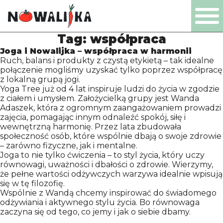
Tag:
współpraca
PL
EN
DE
NL
Joga i Nowalijka – współpraca w harmonii
Ruch, balans i produkty z czystą etykietą – tak idealne
połączenie mogliśmy uzyskać tylko poprzez współpracę
z lokalną grupą jogi.
Yoga Tree już od 4 lat inspiruje ludzi do życia w zgodzie
z ciałem i umysłem. Założycielką grupy jest Wanda
PRODUCTS
Adaszek, która z ogromnym zaangażowaniem prowadzi
zajęcia, pomagając innym odnaleźć spokój, siłę i
wewnętrzną harmonię. Przez lata zbudowała
COMPANY
społeczność osób, które wspólnie dbają o swoje zdrowie
– zarówno fizyczne, jak i mentalne.
Joga to nie tylko ćwiczenia – to styl życia, który uczy
równowagi, uważności i dbałości o zdrowie. Wierzymy,
CERTIFICATES
że pełne wartości odżywczych warzywa idealnie wpisują
się w tę filozofię.
Wspólnie z Wandą chcemy inspirować do świadomego
PRODUCTION
odżywiania i aktywnego stylu życia. Bo równowaga
zaczyna się od tego, co jemy i jak o siebie dbamy.