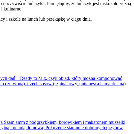
o i oczywiście tuńczyka.
Pamiętajmy, że tuńczyk jest niskokaloryczną
i kulinarne!
y i szkole na lunch lub przekąskę w ciągu dnia.
ych dań – Ready to Mix, czyli obiad, który można komponować
 czerwoną), trzech sosów (szpinakowy, puttanesca i amatriciana)
owa Szam amm z podgrzybkiem, borowikiem i makaronem muszelki
dycyjną kuchnią domową. Połączenie starannie dobranych grzybów