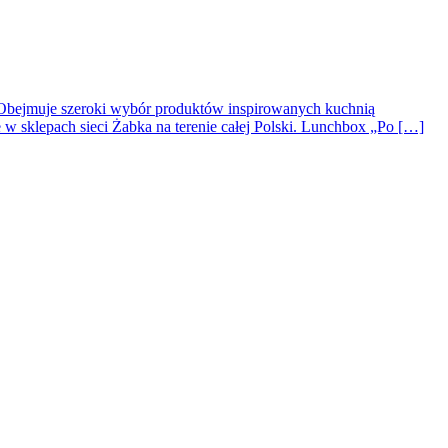
. Obejmuje szeroki wybór produktów inspirowanych kuchnią
 w sklepach sieci Żabka na terenie całej Polski. Lunchbox „Po […]