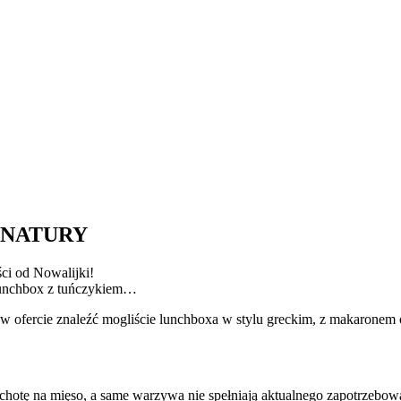
 Z NATURY
ci od Nowalijki!
lunchbox z tuńczykiem…
 ofercie znaleźć mogliście lunchboxa w stylu greckim, z makaronem 
chotę na mięso, a same warzywa nie spełniają aktualnego zapotrzebowa