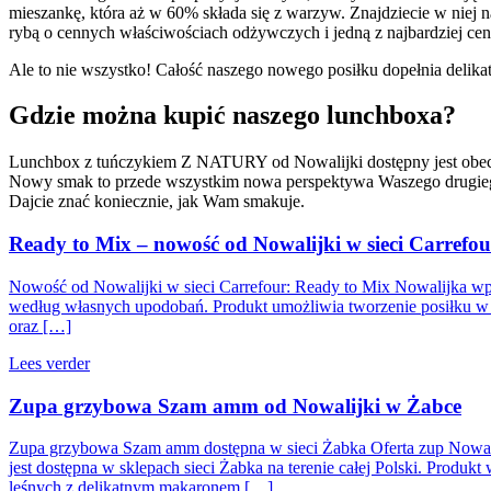
mieszankę, która aż w 60% składa się z warzyw. Znajdziecie w niej 
rybą o cennych właściwościach odżywczych i jedną z najbardziej ce
Ale to nie wszystko! Całość naszego nowego posiłku dopełnia delikat
Gdzie można kupić naszego lunchboxa?
Lunchbox z tuńczykiem Z NATURY od Nowalijki dostępny jest obec
Nowy smak to przede wszystkim nowa perspektywa Waszego drugieg
Dajcie znać koniecznie, jak Wam smakuje.
Ready to Mix – nowość od Nowalijki w sieci Carrefou
Nowość od Nowalijki w sieci Carrefour: Ready to Mix Nowalijka w
według własnych upodobań. Produkt umożliwia tworzenie posiłku w t
oraz […]
Lees verder
Zupa grzybowa Szam amm od Nowalijki w Żabce
Zupa grzybowa Szam amm dostępna w sieci Żabka Oferta zup Nowal
jest dostępna w sklepach sieci Żabka na terenie całej Polski. Pro
leśnych z delikatnym makaronem […]