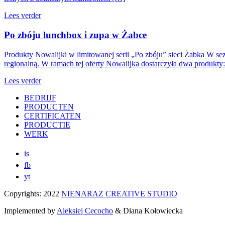
Lees verder
Po zbóju lunchbox i zupa w Żabce
Produkty Nowalijki w limitowanej serii „Po zbóju” sieci Żabka W 
regionalną. W ramach tej oferty Nowalijka dostarczyła dwa produkty
Lees verder
BEDRIJF
PRODUCTEN
CERTIFICATEN
PRODUCTIE
WERK
is
fb
yt
Copyrights: 2022
NIENARAZ CREATIVE STUDIO
Implemented by
Aleksiej Cecocho
& Diana Kołowiecka