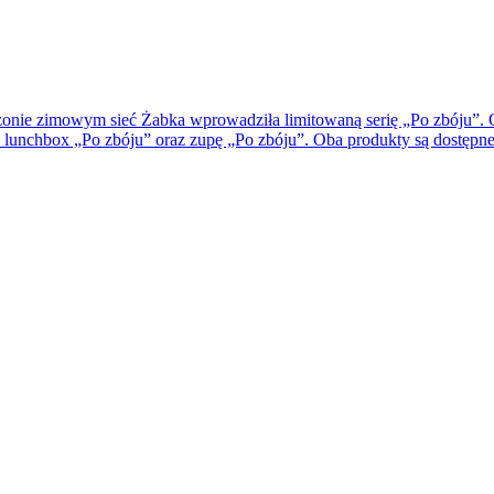
sezonie zimowym sieć Żabka wprowadziła limitowaną serię „Po zbóju”
: lunchbox „Po zbóju” oraz zupę „Po zbóju”. Oba produkty są dostępne