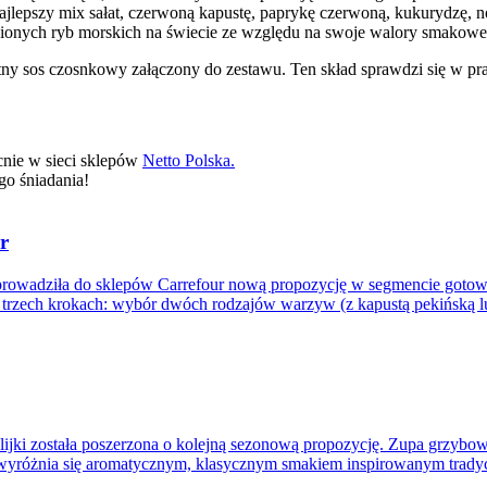
najlepszy mix sałat, czerwoną kapustę, paprykę czerwoną, kukurydzę, n
nionych ryb morskich na świecie ze względu na swoje walory smakowe 
ny sos czosnkowy załączony do zestawu. Ten skład sprawdzi się w prac
nie w sieci sklepów
Netto Polska.
o śniadania!
r
prowadziła do sklepów Carrefour nową propozycję w segmencie gotow
rzech krokach: wybór dwóch rodzajów warzyw (z kapustą pekińską lub
ijki została poszerzona o kolejną sezonową propozycję. Zupa grzyb
dukt wyróżnia się aromatycznym, klasycznym smakiem inspirowanym tra