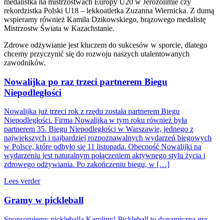
medalistka na mistrzostwach Europy U20 w Jerozolimie czy
rekordzistka Polski U18 – lekkoatletka Zuzanna Wiernicka. Z dumą
wspieramy również Kamila Dzikowskiego, brązowego medalistę
Mistrzostw Świata w Kazachstanie.
Zdrowe odżywianie jest kluczem do sukcesów w sporcie, dlatego
chcemy przyczynić się do rozwoju naszych utalentowanych
zawodników.
Nowalijka po raz trzeci partnerem Biegu
Niepodległości
Nowalijka już trzeci rok z rzędu została partnerem Biegu
Niepodległości. Firma Nowalijka w tym roku również była
partnerem 35. Biegu Niepodległości w Warszawie, jednego z
największych i najbardziej rozpoznawalnych wydarzeń biegowych
w Polsce, które odbyło się 11 listopada. Obecność Nowalijki na
wydarzeniu jest naturalnym połączeniem aktywnego stylu życia i
zdrowego odżywiania. Po zakończeniu biegu, w […]
Lees verder
Gramy w pickleball
Sponsorujemy pickleballa Karoliny! Pickleball to dynamiczna gra