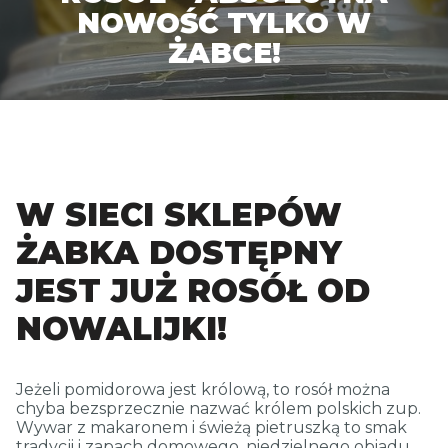
CONTACT
NOWOŚĆ TYLKO W
ŻABCE!
W SIECI SKLEPÓW
ŻABKA DOSTĘPNY
JEST JUŻ ROSÓŁ OD
NOWALIJKI!
Jeżeli pomidorowa jest królową, to rosół można
chyba bezsprzecznie nazwać królem polskich zup.
Wywar z makaronem i świeżą pietruszką to smak
tradycji i zapach domowego, niedzielnego obiadu.