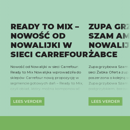
READY TO MIX –
ZUPA GR
NOWOŚĆ OD
SZAM AM
NOWALIJKI W
NOWALIJ
SIECI CARREFOUR
ŻABCE
Nowość od Nowalijki w sieci Carrefour:
Zupa grzybowa Szam
Ready to Mix Nowalijka wprowadziła do
sieci Żabka Oferta zup 
sklepów Carrefour nową propozycję w
poszerzona o kolejną 
segmencie gotowych dań – Ready to Mix,
Zupa grzybowa Szam
czyli obiad, który można komponować
podgrzybkiem, borowi
według własnych upodobań. Produkt
muszelki jest dostępna 
umożliwia tworzenie posiłku w trzech
Żabka na terenie całej 
LEES VERDER
LEES VERDER
krokach: wybór dwóch rodzajów warzyw
wyróżnia się aromaty
(z kapustą pekińską lub czerwoną), trzech
smakiem inspirowanym
sosów (szpinakowy, puttanesca i
kuchnią domową. Połąc
amatriciana) oraz […]
dobranych grzybów leś
makaronem […]