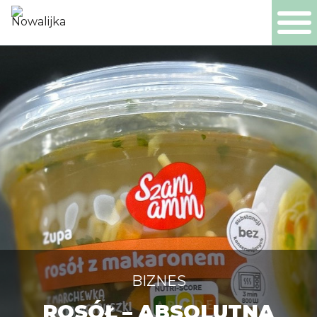
PL
EN
DE
NL
PRODUCTEN
BEDRIJF
CERTIFICATEN
PRODUCTIE
BIZNES
ROSÓŁ – ABSOLUTNA