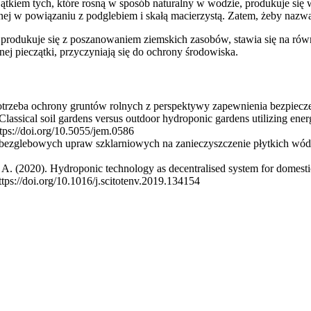
ątkiem tych, które rosną w sposób naturalny w wodzie, produkuje się w
ej w powiązaniu z podglebiem i skałą macierzystą. Zatem, żeby nazw
e produkuje się z poszanowaniem ziemskich zasobów, stawia się na rów
ej pieczątki, przyczyniają się do ochrony środowiska.
otrzeba ochrony gruntów rolnych z perspektywy zapewnienia bezpie
lassical soil gardens versus outdoor hydroponic gardens utilizing ene
ttps://doi.org/10.5055/jem.0586
w bezglebowych upraw szklarniowych na zanieczyszczenie płytkich 
 (2020). Hydroponic technology as decentralised system for domestic 
ttps://doi.org/10.1016/j.scitotenv.2019.134154