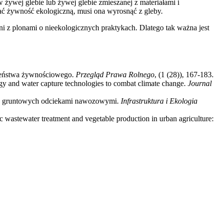
 żywej glebie lub żywej glebie zmieszanej z materiałami i
ać żywność ekologiczną, musi ona wyrosnąć z gleby.
ni z plonami o nieekologicznych praktykach. Dlatego tak ważna jest
czeństwa żywnościowego.
Przegląd Prawa Rolnego
, (1 (28)), 167-183.
rgy and water capture technologies to combat climate change.
Journal
wód gruntowych odciekami nawozowymi.
Infrastruktura i Ekologia
wastewater treatment and vegetable production in urban agriculture: