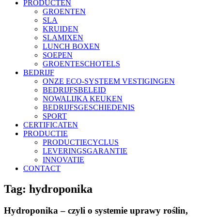
PRODUCTEN
GROENTEN
SLA
KRUIDEN
SLAMIXEN
LUNCH BOXEN
SOEPEN
GROENTESCHOTELS
BEDRIJF
ONZE ECO-SYSTEEM VESTIGINGEN
BEDRIJFSBELEID
NOWALIJKA KEUKEN
BEDRIJFSGESCHIEDENIS
SPORT
CERTIFICATEN
PRODUCTIE
PRODUCTIECYCLUS
LEVERINGSGARANTIE
INNOVATIE
CONTACT
Tag:
hydroponika
Hydroponika – czyli o systemie uprawy roślin,