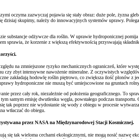
i oczyma zazwyczaj pojawia się stały obraz: duże pole, żyzna gleba, 
ę dzisiaj skupimy, należy do innowacyjnych systemów uprawy. Polega
e substancje odżywcze dla roślin. W uprawie hydroponicznej pomija s
tem sprawia, że korzenie z większą efektywnością przyswajają składni
orzyści.
względu na zmniejszone ryzyko mechanicznych ograniczeń, które wyst
nu czy zbyt intensywne nawożenie mineralne. Z oczywistych względó
ne zakładają hodowlę roślin piętrowo, co zwiększa ilość plonów z je
(uprawy hydroponiczne nie muszą być umiejscowione na gruntach rolny
 przez cały rok, niezależnie od położenia geograficznego. To sprawi
c tym samym emisję dwutlenku węgla, powstałego podczas transportu.
tak poprzez nie wydostanie się wody z obiegu w procesie wytwarzani
żna wtłaczać do obiegu.
orzystywana przez NASA na Międzynarodowej Stacji Kosmicznej.
ują się tak wieloma cechami ekologicznymi, nie mogą nosić nazwę ek