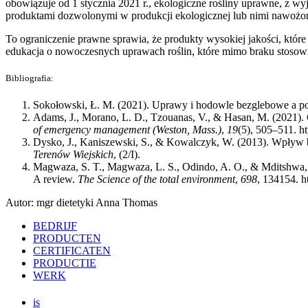
obowiązuje od 1 stycznia 2021 r., ekologiczne rośliny uprawne, z wyj
produktami dozwolonymi w produkcji ekologicznej lub nimi nawożon
To ograniczenie prawne sprawia, że produkty wysokiej jakości, któr
edukacja o nowoczesnych uprawach roślin, które mimo braku stosown
Bibliografia:
Sokołowski, Ł. M. (2021). Uprawy i hodowle bezglebowe a p
Adams, J., Morano, L. D., Tzouanas, V., & Hasan, M. (2021). C
of emergency management (Weston, Mass.)
,
19
(5), 505–511. h
Dysko, J., Kaniszewski, S., & Kowalczyk, W. (2013). Wpły
Terenów Wiejskich
, (2/I).
Magwaza, S. T., Magwaza, L. S., Odindo, A. O., & Mditshwa, A.
A review.
The Science of the total environment
,
698
, 134154. h
Autor: mgr dietetyki Anna Thomas
BEDRIJF
PRODUCTEN
CERTIFICATEN
PRODUCTIE
WERK
is