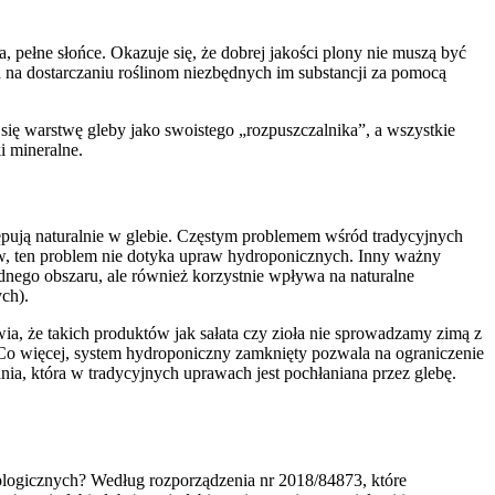
pełne słońce. Okazuje się, że dobrej jakości plony nie muszą być
 na dostarczaniu roślinom niezbędnych im substancji za pomocą
ię warstwę gleby jako swoistego „rozpuszczalnika”, a wszystkie
ki mineralne.
ępują naturalnie w glebie. Częstym problemem wśród tradycyjnych
w, ten problem nie dotyka upraw hydroponicznych. Inny ważny
dnego obszaru, ale również korzystnie wpływa na naturalne
ch).
a, że takich produktów jak sałata czy zioła nie sprowadzamy zimą z
 Co więcej, system hydroponiczny zamknięty pozwala na ograniczenie
a, która w tradycyjnych uprawach jest pochłaniana przez glebę.
ologicznych? Według rozporządzenia nr 2018/84873, które