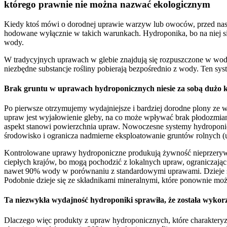
którego prawnie nie można nazwać ekologicznym
Kiedy ktoś mówi o dorodnej uprawie warzyw lub owoców, przed naszym
hodowane wyłącznie w takich warunkach. Hydroponika, bo na niej si
wody.
W tradycyjnych uprawach w glebie znajdują się rozpuszczone w wodzi
niezbędne substancje rośliny pobierają bezpośrednio z wody. Ten sys
Brak gruntu w uprawach hydroponicznych niesie za sobą dużo k
Po pierwsze otrzymujemy wydajniejsze i bardziej dorodne plony ze 
upraw jest wyjałowienie gleby, na co może wpływać brak płodozmia
aspekt stanowi powierzchnia upraw. Nowoczesne systemy hydroponicz
środowisko i ogranicza nadmierne eksploatowanie gruntów rolnych 
Kontrolowane uprawy hydroponiczne produkują żywność nieprzerywanie
ciepłych krajów, bo mogą pochodzić z lokalnych upraw, ograniczają
nawet 90% wody w porównaniu z standardowymi uprawami. Dzieje się 
Podobnie dzieje się ze składnikami mineralnymi, które ponownie mo
Ta niezwykła wydajność hydroponiki sprawiła, że została wyk
Dlaczego więc produkty z upraw hydroponicznych, które charakteryz