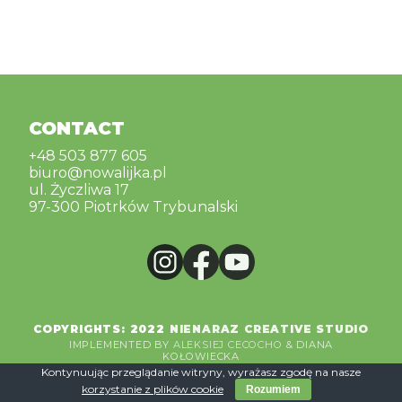
CONTACT
CONTACT
+48 503 877 605
biuro@nowalijka.pl
ul. Życzliwa 17
97-300 Piotrków Trybunalski
COPYRIGHTS: 2022
NIENARAZ CREATIVE STUDIO
IMPLEMENTED BY
ALEKSIEJ CECOCHO
& DIANA
KOŁOWIECKA
Kontynuując przeglądanie witryny, wyrażasz zgodę na nasze
korzystanie z plików cookie
Rozumiem