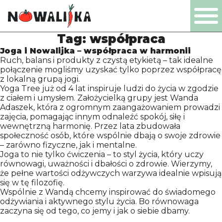
Tag:
współpraca
PL
EN
DE
NL
Joga i Nowalijka – współpraca w harmonii
Ruch, balans i produkty z czystą etykietą – tak idealne
połączenie mogliśmy uzyskać tylko poprzez współpracę
z lokalną grupą jogi.
Yoga Tree już od 4 lat inspiruje ludzi do życia w zgodzie
z ciałem i umysłem. Założycielką grupy jest Wanda
PRODUCTEN
Adaszek, która z ogromnym zaangażowaniem prowadzi
zajęcia, pomagając innym odnaleźć spokój, siłę i
wewnętrzną harmonię. Przez lata zbudowała
BEDRIJF
społeczność osób, które wspólnie dbają o swoje zdrowie
– zarówno fizyczne, jak i mentalne.
Joga to nie tylko ćwiczenia – to styl życia, który uczy
równowagi, uważności i dbałości o zdrowie. Wierzymy,
CERTIFICATEN
że pełne wartości odżywczych warzywa idealnie wpisują
się w tę filozofię.
Wspólnie z Wandą chcemy inspirować do świadomego
PRODUCTIE
odżywiania i aktywnego stylu życia. Bo równowaga
zaczyna się od tego, co jemy i jak o siebie dbamy.