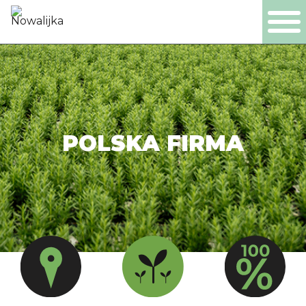
PL
EN
DE
NL
PRODUKTY
POLSKA FIRMA
FIRMA
CERTYFIKATY
PRODUKCJA
PRACA