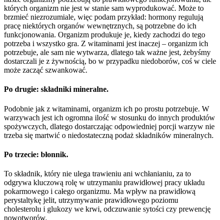
których organizm nie jest w stanie sam wyprodukować. Może to
brzmieć niezrozumiale, więc podam przykład: hormony regulują
pracę niektórych organów wewnętrznych, są potrzebne do ich
funkcjonowania. Organizm produkuje je, kiedy zachodzi do tego
potrzeba i wszystko gra. Z witaminami jest inaczej – organizm ich
potrzebuje, ale sam nie wytwarza, dlatego tak ważne jest, żebyśmy
dostarczali je z żywnością, bo w przypadku niedoborów, coś w ciele
może zacząć szwankować.
Po drugie: składniki mineralne.
Podobnie jak z witaminami, organizm ich po prostu potrzebuje. W
warzywach jest ich ogromna ilość w stosunku do innych produktów
spożywczych, dlatego dostarczając odpowiedniej porcji warzyw nie
trzeba się martwić o niedostateczną podaż składników mineralnych.
Po trzecie: błonnik.
To składnik, który nie ulega trawieniu ani wchłanianiu, za to
odgrywa kluczową rolę w utrzymaniu prawidłowej pracy układu
pokarmowego i całego organizmu. Ma wpływ na prawidłową
perystaltykę jelit, utrzymywanie prawidłowego poziomu
cholesterolu i glukozy we krwi, odczuwanie sytości czy prewencję
nowotworów.