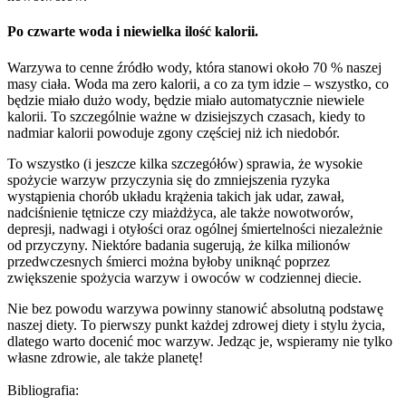
Po czwarte
woda i niewielka ilość kalorii.
Warzywa to cenne źródło wody, która stanowi około 70 % naszej
masy ciała. Woda ma zero kalorii, a co za tym idzie – wszystko, co
będzie miało dużo wody, będzie miało automatycznie niewiele
kalorii. To szczególnie ważne w dzisiejszych czasach, kiedy to
nadmiar kalorii powoduje zgony częściej niż ich niedobór.
To wszystko (i jeszcze kilka szczegółów) sprawia, że wysokie
spożycie warzyw przyczynia się do zmniejszenia ryzyka
wystąpienia chorób układu krążenia takich jak udar, zawał,
nadciśnienie tętnicze czy miażdżyca, ale także nowotworów,
depresji, nadwagi i otyłości oraz ogólnej śmiertelności niezależnie
od przyczyny. Niektóre badania sugerują, że kilka milionów
przedwczesnych śmierci można byłoby uniknąć poprzez
zwiększenie spożycia warzyw i owoców w codziennej diecie.
Nie bez powodu warzywa powinny stanowić absolutną podstawę
naszej diety. To pierwszy punkt każdej zdrowej diety i stylu życia,
dlatego warto docenić moc warzyw. Jedząc je, wspieramy nie tylko
własne zdrowie, ale także planetę!
Bibliografia: