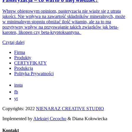
Wbrew obiegowym opiniom, pasteryzacja nie wiąże się z utratą
jakości. Nie wpływa na zawartość składników mineralnych, może
w minimalnym stopniu obniżać ilość witamin, ale za to ma
pozytywny wpływ na przyswajanie takich związków jak beta-
karoten, likopen czy beta-kryptoksantyna.
Czytaj dalej
Firma
Produkty
CERTYFIKATY
Produkcja
Polityka Prywatności
insta
fb
yt
Copyrights: 2022
NIENARAZ CREATIVE STUDIO
Implemented by
Aleksiej Cecocho
& Diana Kołowiecka
Kontakt