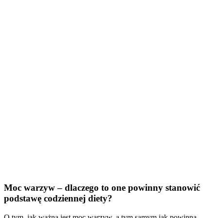
Moc warzyw – dlaczego to one powinny stanowić
podstawę codziennej diety?
O tym, jak ważna jest moc warzyw, a tym samym jak powinna