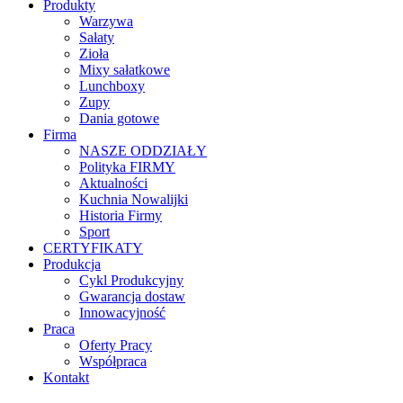
Produkty
Warzywa
Sałaty
Zioła
Mixy sałatkowe
Lunchboxy
Zupy
Dania gotowe
Firma
NASZE ODDZIAŁY
Polityka FIRMY
Aktualności
Kuchnia Nowalijki
Historia Firmy
Sport
CERTYFIKATY
Produkcja
Cykl Produkcyjny
Gwarancja dostaw
Innowacyjność
Praca
Oferty Pracy
Współpraca
Kontakt