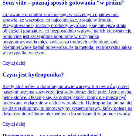
Sous vide – poznaj sposób gotowania “w próżni”
Gotowanie produktu zamkniętego w szczelnym opakowaniu
sprawia, że wszystko, co najcenniejsze, zostaje w środku.
Przygotowane tą metodą produkty wyróżniają się mniejszą stratą
objętości i gramatury, co bezpośrednio wpływa na ich konsystencję.
Sous-vide jest szczególnie popularne w przypadku
przygotowywania mięs, zwłaszcza trudnych technologicznie.
Niemniej wiele badań potwierdza, że ta metoda jest korzystna także
w przypadku warzyw.
Czytaj dalej
Czym jest hydroponika?
Kiedy ktoś mówi o dorodnej uprawie warzyw lub owoców, przed
naszymi oczyma zazwyczaj jest stały obraz: duże pole, żyzna gleba,
pełne słońce. Okazuje się, że dobrej jakości plony nie muszą być
hodowane wyłącznie w takich warunkach. Hydroponika, bo na niej
się dzisiaj skupimy, to innowacyjny system uprawy, który polega na
dostarczaniu roślinom niezbędnych im substancji za pomocą wody.
Czytaj dalej
Pasteryzacja – co warto o niej wiedzieć?