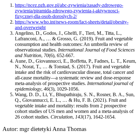
https://ncez.pzh.gov.pl/abc-zywienia/zasady-zdrowego-
zywienia/piramida-zdrowego-zywienia-i-aktywnosci-
fizycznej-dla-osob-doroslych-2/
https://www.who.int/news-room/fact-sheets/detail/obesity-
and-overweight
Angelino, D., Godos, J., Ghelfi, F., Tieri, M., Titta, L.,
Lafranconi, A., … & Grosso, G. (2019). Fruit and vegetable
consumption and health outcomes: An umbrella review of
observational studies.
International Journal of Food Sciences
and Nutrition
,
70
(6), 652-667.
Aune, D., Giovannucci, E., Boffetta, P., Fadnes, L. T., Keum,
N., Norat, T., … & Tonstad, S. (2017). Fruit and vegetable
intake and the risk of cardiovascular disease, total cancer and
all-cause mortality—a systematic review and dose-response
meta-analysis of prospective studies.
International journal of
epidemiology
,
46
(3), 1029-1056.
Wang, D. D., Li, Y., Bhupathiraju, S. N., Rosner, B. A., Sun,
Q., Giovannucci, E. L., … & Hu, F. B. (2021). Fruit and
vegetable intake and mortality: results from 2 prospective
cohort studies of US men and women and a meta-analysis of
26 cohort studies.
Circulation
,
143
(17), 1642-1654.
Autor: mgr dietetyki Anna Thomas