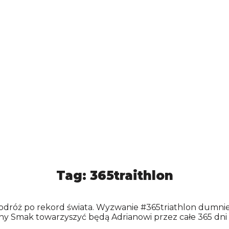
CERTYFIKATY
PRODUKCJA
Tag:
365traithlon
dróż po rekord świata. Wyzwanie #365triathlon dumnie 
y Smak towarzyszyć będą Adrianowi przez całe 365 dni – 