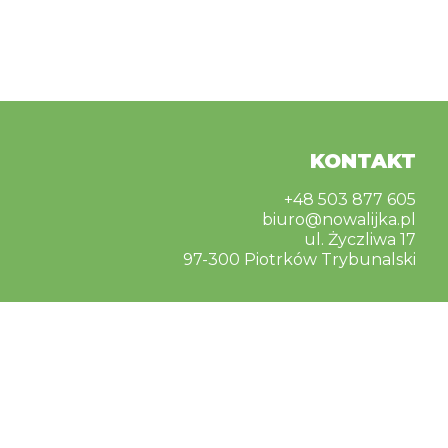
KONTAKT
+48 503 877 605
biuro@nowalijka.pl
ul. Życzliwa 17
97-300 Piotrków Trybunalski