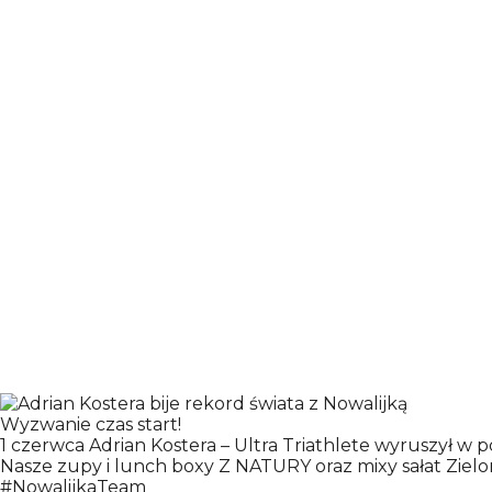
PRODUKTY
FIRMA
Wyzwanie czas start!
1 czerwca
Adrian Kostera – Ultra Triathlete
wyruszył w po
Nasze zupy i lunch boxy Z NATURY oraz mixy sałat Zielon
#NowalijkaTeam