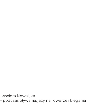
PL
EN
DE
NL
PRACA
KONTAKT
wspiera Nowalijka.
podczas pływania, jazy na rowerze i biegania.