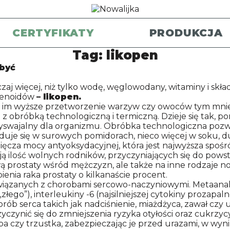
CERTYFIKATY
PRODUKCJA
Tag:
likopen
 być
 więcej, niż tylko wodę, węglowodany, witaminy i składn
otenoidów
– likopen.
j, im wyższe przetworzenie warzyw czy owoców tym mniej
 z obróbką technologiczną i termiczną. Dzieje się tak, 
rzyswajalny dla organizmu. Obróbka technologiczna pozw
jduje się w surowych pomidorach, nieco więcej w soku, du
cza mocy antyoksydacyjnej, która jest najwyższa spośr
ują ilość wolnych rodników, przyczyniających się do po
 prostaty wśród mężczyzn, ale także na inne rodzaje n
nia raka prostaty o kilkanaście procent.
iązanych z chorobami sercowo-naczyniowymi. Metaanali
ego”), interleukiny -6 (najsilniejszej cytokiny prozapalne
rób serca takich jak nadciśnienie, miażdżyca, zawał czy 
czynić się do zmniejszenia ryzyka otyłości oraz cukrzyc
oba czy trzustka, zabezpieczając je przed urazami, w w