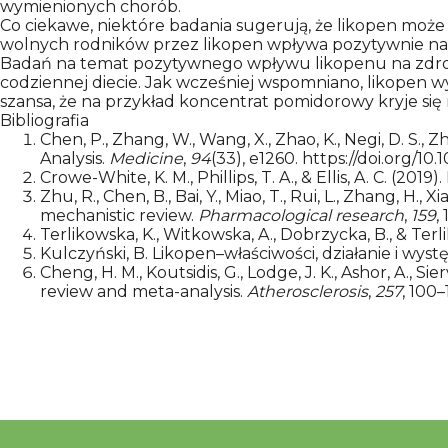
wymienionych chorób.
Co ciekawe, niektóre badania sugerują, że likopen może
wolnych rodników przez likopen wpływa pozytywnie na
Badań na temat pozytywnego wpływu likopenu na zdrowie 
codziennej diecie. Jak wcześniej wspomniano, likopen 
szansa, że na przykład koncentrat pomidorowy kryje się 
Bibliografia
Chen, P., Zhang, W., Wang, X., Zhao, K., Negi, D. S.,
Analysis.
Medicine
,
94
(33), e1260.
https://doi.org/
Crowe-White, K. M., Phillips, T. A., & Ellis, A. C. (20
Zhu, R., Chen, B., Bai, Y., Miao, T., Rui, L., Zhang, H.,
mechanistic review.
Pharmacological research
,
159
,
Terlikowska, K., Witkowska, A., Dobrzycka, B., & Terl
Kulczyński, B. Likopen–właściwości, działanie i wys
Cheng, H. M., Koutsidis, G., Lodge, J. K., Ashor, A., 
review and meta-analysis.
Atherosclerosis
,
257
, 100–