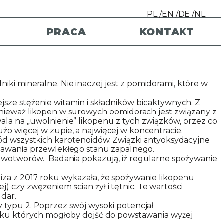
PL
EN
DE
NL
PRACA
KONTAKT
iki mineralne. Nie inaczej jest z pomidorami, które w
sze stężenie witamin i składników bioaktywnych. Z
ponieważ likopen w surowych pomidorach jest związany z
ala na „uwolnienie” likopenu z tych związków, przez co
żo więcej w zupie, a najwięcej w koncentracie.
ód wszystkich karotenoidów. Związki antyoksydacyjne
wstawania przewlekłego stanu zapalnego.
owotworów. Badania pokazują, iż regularne spożywanie
za z 2017 roku wykazała, że spożywanie likopenu
j) czy zwężeniem ścian żył i tętnic. Te wartości
udar.
y typu 2. Poprzez swój wysoki potencjał
yniku których mogłoby dojść do powstawania wyżej