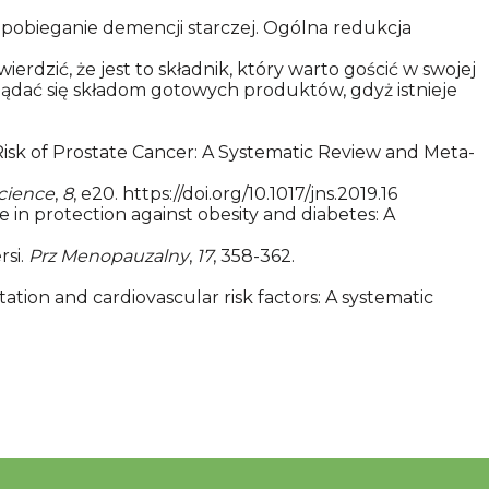
apobieganie demencji starczej. Ogólna redukcja
dzić, że jest to składnik, który warto gościć w swojej
ądać się składom gotowych produktów, gdyż istnieje
nd Risk of Prostate Cancer: A Systematic Review and Meta-
science
,
8
, e20.
https://doi.org/10.1017/jns.2019.16
opene in protection against obesity and diabetes: A
rsi.
Prz Menopauzalny
,
17
, 358-362.
ntation and cardiovascular risk factors: A systematic