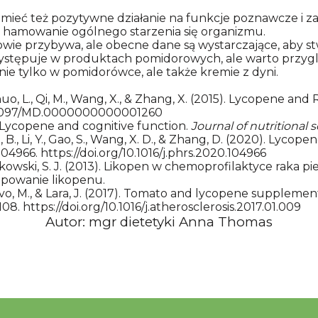
 mieć też pozytywne działanie na funkcje poznawcze i z
 hamowanie ogólnego starzenia się organizmu.
przybywa, ale obecne dane są wystarczające, aby stwier
występuje w produktach pomidorowych, ale warto przygl
nie tylko w pomidorówce, ale także kremie z dyni.
 Zhuo, L., Qi, M., Wang, X., & Zhang, X. (2015). Lycopene a
10.1097/MD.0000000000001260
19). Lycopene and cognitive function.
Journal of nutritional 
 Xia, B., Li, Y., Gao, S., Wang, X. D., & Zhang, D. (2020). Lyc
 104966. https://doi.org/10.1016/j.phrs.2020.104966
ikowski, S. J. (2013). Likopen w chemoprofilaktyce raka pie
tępowanie likopenu.
Siervo, M., & Lara, J. (2017). Tomato and lycopene suppleme
108. https://doi.org/10.1016/j.atherosclerosis.2017.01.009
Autor: mgr dietetyki Anna Thomas