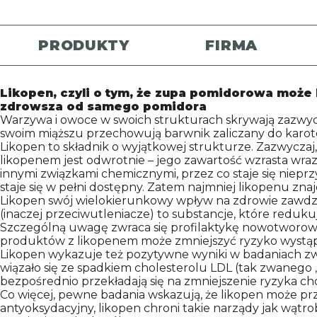
PRODUKTY
FIRMA
Likopen, czyli o tym, że zupa pomidorowa może
zdrowsza od samego pomidora
Warzywa i owoce w swoich strukturach skrywają zazwyczaj
swoim miąższu przechowują barwnik zaliczany do kar
Likopen to składnik o wyjątkowej strukturze. Zazwycza
likopenem jest odwrotnie – jego zawartość wzrasta wraz
innymi związkami chemicznymi, przez co staje się niep
staje się w pełni dostępny. Zatem najmniej likopenu zna
Likopen swój wielokierunkowy wpływ na zdrowie zawdzię
(inaczej przeciwutleniacze) to substancje, które reduk
Szczególną uwagę zwraca się profilaktykę nowotworową
produktów z likopenem może zmniejszyć ryzyko wystąpie
Likopen wykazuje też pozytywne wyniki w badaniach zw
wiązało się ze spadkiem cholesterolu LDL (tak zwanego „zł
bezpośrednio przekładają się na zmniejszenie ryzyka cho
Co więcej, pewne badania wskazują, że likopen może przy
antyoksydacyjny, likopen chroni takie narządy jak wątr