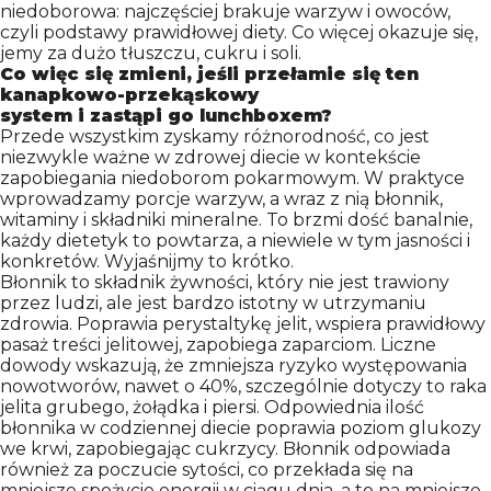
niedoborowa: najczęściej brakuje warzyw i owoców,
czyli podstawy prawidłowej diety. Co więcej okazuje się,
jemy za dużo tłuszczu, cukru i soli.
Co więc się zmieni, jeśli przełamie się ten
kanapkowo-przekąskowy
system i zastąpi go lunchboxem?
Przede wszystkim zyskamy różnorodność, co jest
niezwykle ważne w zdrowej diecie w kontekście
zapobiegania niedoborom pokarmowym. W praktyce
wprowadzamy porcje warzyw, a wraz z nią błonnik,
witaminy i składniki mineralne. To brzmi dość banalnie,
każdy dietetyk to powtarza, a niewiele w tym jasności i
konkretów. Wyjaśnijmy to krótko.
Błonnik to składnik żywności, który nie jest trawiony
przez ludzi, ale jest bardzo istotny w utrzymaniu
zdrowia. Poprawia perystaltykę jelit, wspiera prawidłowy
pasaż treści jelitowej, zapobiega zaparciom. Liczne
dowody wskazują, że zmniejsza ryzyko występowania
nowotworów, nawet o 40%, szczególnie dotyczy to raka
jelita grubego, żołądka i piersi. Odpowiednia ilość
błonnika w codziennej diecie poprawia poziom glukozy
we krwi, zapobiegając cukrzycy. Błonnik odpowiada
również za poczucie sytości, co przekłada się na
mniejsze spożycie energii w ciągu dnia, a to na mniejsze