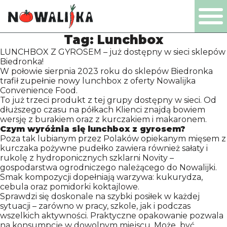
Tag:
Lunchbox
PL
EN
DE
NL
LUNCHBOX Z GYROSEM – już dostępny w sieci sklepów
Biedronka!
W połowie sierpnia 2023 roku do sklepów Biedronka
trafił zupełnie nowy lunchbox z oferty Nowalijka
Convenience Food.
To już trzeci produkt z tej grupy dostępny w sieci. Od
PRODUKTY
dłuższego czasu na półkach Klienci znajdą bowiem
wersję z burakiem oraz z kurczakiem i makaronem.
Czym wyróżnia się lunchbox z gyrosem?
FIRMA
Poza tak lubianym przez Polaków opiekanym mięsem z
kurczaka pożywne pudełko zawiera również sałaty i
rukolę z hydroponicznych szklarni Novity –
gospodarstwa ogrodniczego należącego do Nowalijki.
CERTYFIKATY
Smak kompozycji dopełniają warzywa: kukurydza,
cebula oraz pomidorki koktajlowe.
Sprawdzi się doskonale na szybki posiłek w każdej
PRODUKCJA
sytuacji – zarówno w pracy, szkole, jak i podczas
wszelkich aktywności. Praktyczne opakowanie pozwala
na konsumpcję w dowolnym miejscu. Może być