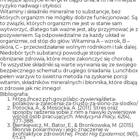
ryzyko nadwagi i otyłości.
Witaminy i składniki mineralne to substancje, bez
których organizm nie mógłby dobrze funkcjonować. Są
to związki, których organizm nie jest w stanie sam
wytworzyć, dlatego tak ważne jest, aby przyjmować je z
pożywieniem. Są odpowiedzialne za każdy układ w
organizmie, od stóp do głów. Witamina A – wzrok, B –
skóra, C – przeciwdziałanie wolnym rodnikom i tak dalej.
Niedobór tych substancji powoduje stopniowe
obniżanie zdrowia, które może zakończyć się chorobą.
Te wszystkie składniki są warte wyrwania się ze swojego
bezpiecznego schematu drugiego śniadania. Lunchbox
pełen warzyw to świetna metoda na zyskanie porcji
witamin, składników mineralnych i błonnika, które dbają
o zdrowie jak nic innego!
Bibliografia:
https://ncez.pzh.gov.pl/abc-zywienia/dieta-
polakow-a-zalecenia-za-tlusto-za-slono-za-slodko/
Potocka, A., & Mościcka, A. (2011). Stres oraz
sposoby radzenia sobie z nim a nawyki żywieniowe
wśród osób pracujących.
Medycyna Pracy
,
62
(4),
377-388.
Bienkiewicz, M., Bator, E., & Bronkowska, M. (2015).
Błonnik pokarmowy i jego znaczenie w
profilaktyce zdrowotnej.
Probl Hig Epidemiol
,
96
(1),
57-63.