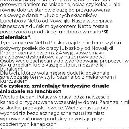
PRACA
gotowym daniem na śniadanie, obiad czy kolację, ale
równie dobrze stanowić bazę do przygotowania
ciekawego dania z ulubionych składników.
Lunchboxy Netto od Nowalijki! Nasza współpraca
KONTAKT
biznesowa z duńskim dyskontem Netto została
poszerzona o produkcję lunchboxów marki
“Z
zieleniaka”
.
Tym samym w Netto Polska znajdziecie teraz szybki i
pożywny posiłek do pracy lub szkoły od Nowalijki!
Proponujemy bowiem aż 4 wyjątkowe smaki i
prawdziwe dyskontowe asy na zdrowy apetyt!
Osoby wege zachęcamy do wypróbowania propozycji w
stylu greckim lub z kaszą bulgur, mozzarellą i
burakiem.
Dla tych, którzy wola mięsne dodatki doskonale
sprawdzą się ten w stylu cezar albo z makaronem i
kurczakiem.
Co zyskasz, zmieniając tradycyjne drugie
śniadanie na lunchbox?
Według badań, Polacy w pracy jedzą najczęściej
kanapki przygotowane wcześniej w domu. Zaraz za nimi
są słodkie przekąski i owoce. Wiele z nas rzadko
wychodzi z bezpiecznego schematu i zamiast
wprowadzać nowe produkty, pozostaje przy
codziennych kanapkach.