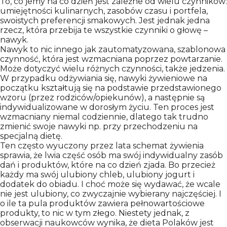
To, co jemy na co dzień jest zależne od wielu czynników:
umiejętności kulinarnych, zasobów czasu i portfela,
swoistych preferencji smakowych. Jest jednak jedna
rzecz, która przebija te wszystkie czynniki o głowę –
nawyk.
Nawyk to nic innego jak zautomatyzowana, szablonowa
czynność, która jest wzmacniana poprzez powtarzanie.
Może dotyczyć wielu różnych czynności, także jedzenia.
W przypadku odżywiania się, nawyki żywieniowe na
początku kształtują się na podstawie przedstawionego
wzoru (przez rodziców/opiekunów), a następnie są
indywidualizowane w dorosłym życiu. Ten proces jest
wzmacniany niemal codziennie, dlatego tak trudno
zmienić swoje nawyki np. przy przechodzeniu na
specjalną dietę.
Ten często wyuczony przez lata schemat żywienia
sprawia, że lwia część osób ma swój indywidualny zasób
dań i produktów, które na co dzień zjada. Bo przecież
każdy ma swój ulubiony chleb, ulubiony jogurt i
dodatek do obiadu. I choć może się wydawać, że wcale
nie jest ulubiony, co zwyczajnie wybierany najczęściej. I
o ile ta pula produktów zawiera pełnowartościowe
produkty, to nic w tym złego. Niestety jednak, z
obserwacji naukowców wynika, że dieta Polaków jest