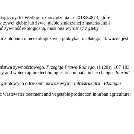
ologicznych? Według rozporządzenia nr 2018/84873, które
 żywej glebie lub żywej glebie zmieszanej z materiałami i
ać żywność ekologiczną, musi ona wyrosnąć z gleby.
ni z plonami o nieekologicznych praktykach. Dlatego tak ważna jest
czeństwa żywnościowego.
Przegląd Prawa Rolnego
, (1 (28)), 167-183.
rgy and water capture technologies to combat climate change.
Journal
wód gruntowych odciekami nawozowymi.
Infrastruktura i Ekologia
wastewater treatment and vegetable production in urban agriculture: