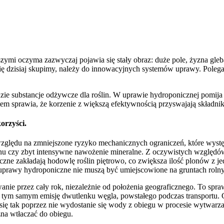
i oczyma zazwyczaj pojawia się stały obraz: duże pole, żyzna gleba, 
ę dzisiaj skupimy, należy do innowacyjnych systemów uprawy. Polega
e substancje odżywcze dla roślin. W uprawie hydroponicznej pomija s
tem sprawia, że korzenie z większą efektywnością przyswajają składni
orzyści.
względu na zmniejszone ryzyko mechanicznych ograniczeń, które wyst
nu czy zbyt intensywne nawożenie mineralne. Z oczywistych względó
ne zakładają hodowlę roślin piętrowo, co zwiększa ilość plonów z je
(uprawy hydroponiczne nie muszą być umiejscowione na gruntach rolny
 przez cały rok, niezależnie od położenia geograficznego. To sprawi
c tym samym emisję dwutlenku węgla, powstałego podczas transportu.
tak poprzez nie wydostanie się wody z obiegu w procesie wytwarzani
żna wtłaczać do obiegu.