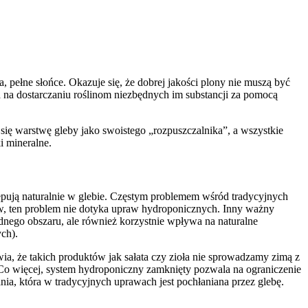
pełne słońce. Okazuje się, że dobrej jakości plony nie muszą być
 na dostarczaniu roślinom niezbędnych im substancji za pomocą
ię warstwę gleby jako swoistego „rozpuszczalnika”, a wszystkie
ki mineralne.
ępują naturalnie w glebie. Częstym problemem wśród tradycyjnych
w, ten problem nie dotyka upraw hydroponicznych. Inny ważny
dnego obszaru, ale również korzystnie wpływa na naturalne
ch).
a, że takich produktów jak sałata czy zioła nie sprowadzamy zimą z
 Co więcej, system hydroponiczny zamknięty pozwala na ograniczenie
a, która w tradycyjnych uprawach jest pochłaniana przez glebę.