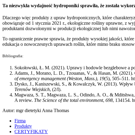
Ta niezwykła wydajność hydroponiki sprawiła, że została wyk
Dlaczego więc produkty z upraw hydroponicznych, które charakteryz
obowiązuje od 1 stycznia 2021 r., ekologiczne rośliny uprawne, z wyj
produktami dozwolonymi w produkcji ekologicznej lub nimi nawożon
To ograniczenie prawne sprawia, że produkty wysokiej jakości, któr
edukacja o nowoczesnych uprawach roślin, które mimo braku stosown
Bibliografia:
Sokołowski, Ł. M. (2021). Uprawy i hodowle bezglebowe a p
Adams, J., Morano, L. D., Tzouanas, V., & Hasan, M. (2021). C
of emergency management (Weston, Mass.)
,
19
(5), 505–511. h
Dysko, J., Kaniszewski, S., & Kowalczyk, W. (2013). Wpły
Terenów Wiejskich
, (2/I).
Magwaza, S. T., Magwaza, L. S., Odindo, A. O., & Mditshwa, A.
A review.
The Science of the total environment
,
698
, 134154. h
Autor: mgr dietetyki Anna Thomas
Firma
Produkty
CERTYFIKATY