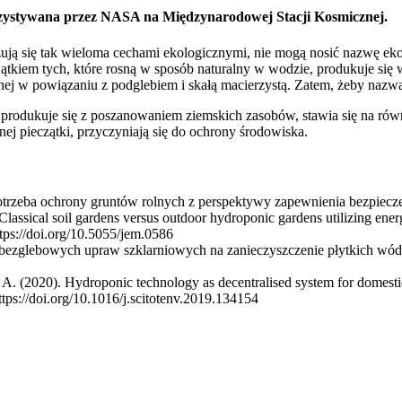
orzystywana przez NASA na Międzynarodowej Stacji Kosmicznej.
ują się tak wieloma cechami ekologicznymi, nie mogą nosić nazwę ek
ątkiem tych, które rosną w sposób naturalny w wodzie, produkuje się w
ej w powiązaniu z podglebiem i skałą macierzystą. Zatem, żeby nazw
e produkuje się z poszanowaniem ziemskich zasobów, stawia się na rów
ej pieczątki, przyczyniają się do ochrony środowiska.
otrzeba ochrony gruntów rolnych z perspektywy zapewnienia bezpie
lassical soil gardens versus outdoor hydroponic gardens utilizing ene
ttps://doi.org/10.5055/jem.0586
w bezglebowych upraw szklarniowych na zanieczyszczenie płytkich 
 (2020). Hydroponic technology as decentralised system for domestic 
ttps://doi.org/10.1016/j.scitotenv.2019.134154