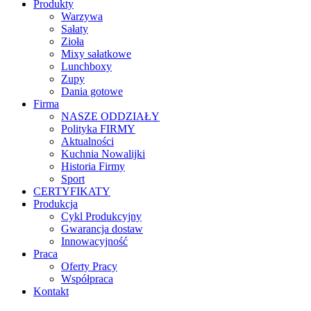
Produkty
Warzywa
Sałaty
Zioła
Mixy sałatkowe
Lunchboxy
Zupy
Dania gotowe
Firma
NASZE ODDZIAŁY
Polityka FIRMY
Aktualności
Kuchnia Nowalijki
Historia Firmy
Sport
CERTYFIKATY
Produkcja
Cykl Produkcyjny
Gwarancja dostaw
Innowacyjność
Praca
Oferty Pracy
Współpraca
Kontakt