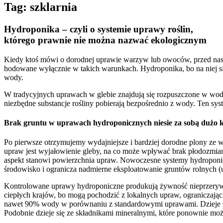
Tag:
szklarnia
Hydroponika – czyli o systemie uprawy roślin,
którego prawnie nie można nazwać ekologicznym
Kiedy ktoś mówi o dorodnej uprawie warzyw lub owoców, przed naszym
hodowane wyłącznie w takich warunkach. Hydroponika, bo na niej si
wody.
W tradycyjnych uprawach w glebie znajdują się rozpuszczone w wodzi
niezbędne substancje rośliny pobierają bezpośrednio z wody. Ten sys
Brak gruntu w uprawach hydroponicznych niesie za sobą dużo k
Po pierwsze otrzymujemy wydajniejsze i bardziej dorodne plony ze 
upraw jest wyjałowienie gleby, na co może wpływać brak płodozmia
aspekt stanowi powierzchnia upraw. Nowoczesne systemy hydroponicz
środowisko i ogranicza nadmierne eksploatowanie gruntów rolnych 
Kontrolowane uprawy hydroponiczne produkują żywność nieprzerywanie
ciepłych krajów, bo mogą pochodzić z lokalnych upraw, ograniczają
nawet 90% wody w porównaniu z standardowymi uprawami. Dzieje się 
Podobnie dzieje się ze składnikami mineralnymi, które ponownie mo