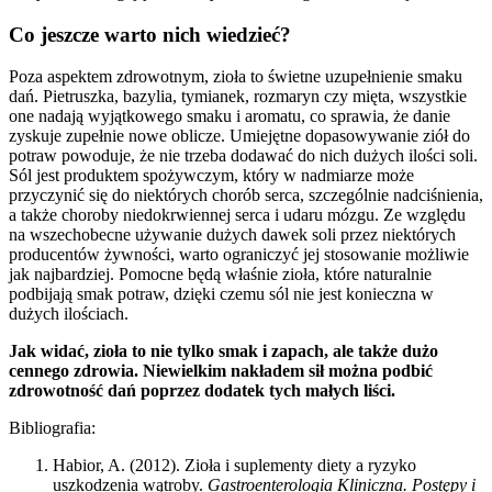
Co jeszcze warto nich wiedzieć?
Poza aspektem zdrowotnym, zioła to świetne uzupełnienie smaku
dań. Pietruszka, bazylia, tymianek, rozmaryn czy mięta, wszystkie
one nadają wyjątkowego smaku i aromatu, co sprawia, że danie
zyskuje zupełnie nowe oblicze. Umiejętne dopasowywanie ziół do
potraw powoduje, że nie trzeba dodawać do nich dużych ilości soli.
Sól jest produktem spożywczym, który w nadmiarze może
przyczynić się do niektórych chorób serca, szczególnie nadciśnienia,
a także choroby niedokrwiennej serca i udaru mózgu. Ze względu
na wszechobecne używanie dużych dawek soli przez niektórych
producentów żywności, warto ograniczyć jej stosowanie możliwie
jak najbardziej. Pomocne będą właśnie zioła, które naturalnie
podbijają smak potraw, dzięki czemu sól nie jest konieczna w
dużych ilościach.
Jak widać, zioła to nie tylko smak i zapach, ale także dużo
cennego zdrowia. Niewielkim nakładem sił można podbić
zdrowotność dań poprzez dodatek tych małych liści.
Bibliografia:
Habior, A. (2012). Zioła i suplementy diety a ryzyko
uszkodzenia wątroby.
Gastroenterologia Kliniczna. Postępy i