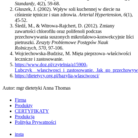
Standardy
,
4
(2), 59-68.
Głuszek, J. (2002). Wpływ soli kuchennej w diecie na
ciśnienie tętnicze i stan zdrowia.
Arterial Hypertension
,
6
(1),
45-52.
Śledź, M., & Witrowa-Rajchert, D. (2012). Zmiany
zawartości chlorofilu oraz polifenoli podczas
przechowywania suszonych mikrofalowo-konwekcyjnie liści
pietruszki.
Zeszyty Problemowe Postępów Nauk
Rolniczych
,
570
, 97-106.
Wojciechowska-Budzisz, M. Mięta pieprzowa–właściwości
lecznicze i zastosowanie.
https://www.doz.pl/czytelnia/a15900-
Lubczyk__wlasciwosci_i_zastosowanie._Jak_go_przechowy
https://dietetycy.org.pl/bazylia-wlasciwosci/
Autor: mgr dietetyki Anna Thomas
Firma
Produkty
CERTYFIKATY
Produkcja
Polityka Prywatności
insta