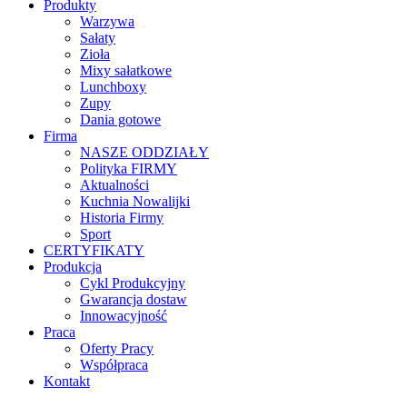
Produkty
Warzywa
Sałaty
Zioła
Mixy sałatkowe
Lunchboxy
Zupy
Dania gotowe
Firma
NASZE ODDZIAŁY
Polityka FIRMY
Aktualności
Kuchnia Nowalijki
Historia Firmy
Sport
CERTYFIKATY
Produkcja
Cykl Produkcyjny
Gwarancja dostaw
Innowacyjność
Praca
Oferty Pracy
Współpraca
Kontakt