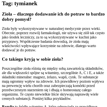
Tag:
tymianek
Zioła – dlaczego dodawanie ich do potraw to bardzo
dobry pomysł?
Zioła były wykorzystywane w naturalnej medycynie przez wieki.
Obecnie, poprzez rozwój farmakologii, nie używa się ziół tak często
jako środek leczniczy, za to są wykorzystywane w kuchni jako
przyprawy. Współczesne badania dowodzą, że zioła mają
właściwości wpływające korzystnie na zdrowie, dlatego warto
dodawać je do potraw.
Co takiego kryją w sobie zioła?
Poszczególne zioła różnią się między sobą zawartością składników,
ale dla większości spójne są witaminy, szczególnie A, C i E, a także
składniki mineralne: magnez, żelazo, wapń, cynk. Te substancje
mają ogromny wpływ na zdrowie. Ich prawidłowy poziom wpływa
na prewencję wielu chorób oraz zabezpieczają komórki przed
przedwczesnym starzeniem się i dbają o homeostazę całego
organizmu. Te często niewielkie liście skrywają naprawdę wiele
cennych substancji. Poniżej kilka przykładów.
Bazylia
to źródło witaminy A,
która odpowiada za prawidłowe