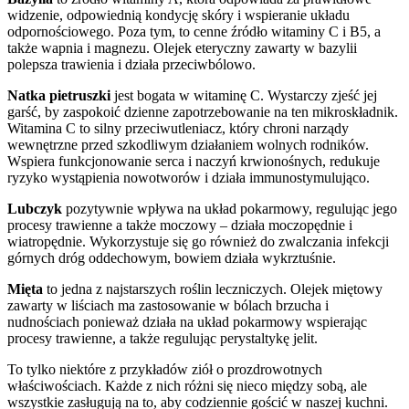
widzenie, odpowiednią kondycję skóry i wspieranie układu
odpornościowego. Poza tym, to cenne źródło witaminy C i B5, a
także wapnia i magnezu. Olejek eteryczny zawarty w bazylii
polepsza trawienia i działa przeciwbólowo.
Natka pietruszki
jest bogata w witaminę C. Wystarczy zjeść jej
garść, by zaspokoić dzienne zapotrzebowanie na ten mikroskładnik.
Witamina C to silny przeciwutleniacz, który chroni narządy
wewnętrzne przed szkodliwym działaniem wolnych rodników.
Wspiera funkcjonowanie serca i naczyń krwionośnych, redukuje
ryzyko wystąpienia nowotworów i działa immunostymulująco.
Lubczyk
pozytywnie wpływa na układ pokarmowy, regulując jego
procesy trawienne a także moczowy – działa moczopędnie i
wiatropędnie. Wykorzystuje się go również do zwalczania infekcji
górnych dróg oddechowym, bowiem działa wykrztuśnie.
Mięta
to jedna z najstarszych roślin leczniczych. Olejek miętowy
zawarty w liściach ma zastosowanie w bólach brzucha i
nudnościach ponieważ działa na układ pokarmowy wspierając
procesy trawienne, a także regulując perystaltykę jelit.
To tylko niektóre z przykładów ziół o prozdrowotnych
właściwościach. Każde z nich różni się nieco między sobą, ale
wszystkie zasługują na to, aby codziennie gościć w naszej kuchni.