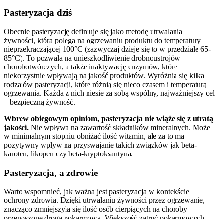
Pasteryzacja dziś
Obecnie pasteryzację definiuje się jako metodę utrwalania
żywności, która polega na ogrzewaniu produktu do temperatury
nieprzekraczającej 100°C (zazwyczaj dzieje się to w przedziale 65-
85°C). To pozwala na unieszkodliwienie drobnoustrojów
chorobotwórczych, a także inaktywację enzymów, które
niekorzystnie wpływają na jakość produktów. Wyróżnia się kilka
rodzajów pasteryzacji, które różnią się nieco czasem i temperaturą
ogrzewania. Każda z nich niesie za sobą wspólny, najważniejszy cel
– bezpieczną żywność.
Wbrew obiegowym opiniom, pasteryzacja nie wiąże się z utratą
jakości.
Nie wpływa na zawartość składników mineralnych. Może
w minimalnym stopniu obniżać ilość witamin, ale za to ma
pozytywny wpływ na przyswajanie takich związków jak beta-
karoten, likopen czy beta-kryptoksantyna.
Pasteryzacja, a zdrowie
Warto wspomnieć, jak ważna jest pasteryzacja w kontekście
ochrony zdrowia. Dzięki utrwalaniu żywności przez ogrzewanie,
znacząco zmniejszyła się ilość osób cierpiących na choroby
przenoszone drogą pokarmową. Większość zatruć pokarmowych