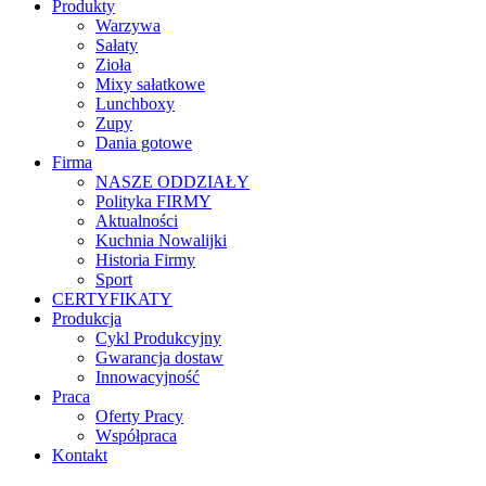
Produkty
Warzywa
Sałaty
Zioła
Mixy sałatkowe
Lunchboxy
Zupy
Dania gotowe
Firma
NASZE ODDZIAŁY
Polityka FIRMY
Aktualności
Kuchnia Nowalijki
Historia Firmy
Sport
CERTYFIKATY
Produkcja
Cykl Produkcyjny
Gwarancja dostaw
Innowacyjność
Praca
Oferty Pracy
Współpraca
Kontakt