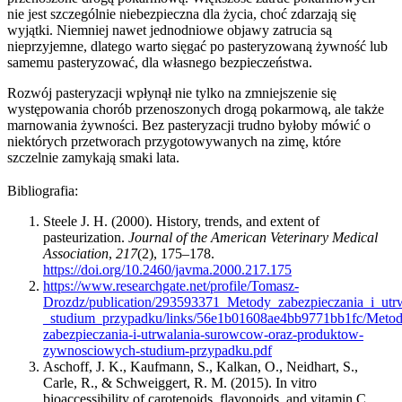
nie jest szczególnie niebezpieczna dla życia, choć zdarzają się
wyjątki. Niemniej nawet jednodniowe objawy zatrucia są
nieprzyjemne, dlatego warto sięgać po pasteryzowaną żywność lub
samemu pasteryzować, dla własnego bezpieczeństwa.
Rozwój pasteryzacji wpłynął nie tylko na zmniejszenie się
występowania chorób przenoszonych drogą pokarmową, ale także
marnowania żywności. Bez pasteryzacji trudno byłoby mówić o
niektórych przetworach przygotowywanych na zimę, które
szczelnie zamykają smaki lata.
Bibliografia:
Steele J. H. (2000). History, trends, and extent of
pasteurization.
Journal of the American Veterinary Medical
Association
,
217
(2), 175–178.
https://doi.org/10.2460/javma.2000.217.175
https://www.researchgate.net/profile/Tomasz-
Drozdz/publication/293593371_Metody_zabezpieczania_i_u
_studium_przypadku/links/56e1b01608ae4bb9771bb1fc/Metod
zabezpieczania-i-utrwalania-surowcow-oraz-produktow-
zywnosciowych-studium-przypadku.pdf
Aschoff, J. K., Kaufmann, S., Kalkan, O., Neidhart, S.,
Carle, R., & Schweiggert, R. M. (2015). In vitro
bioaccessibility of carotenoids, flavonoids, and vitamin C