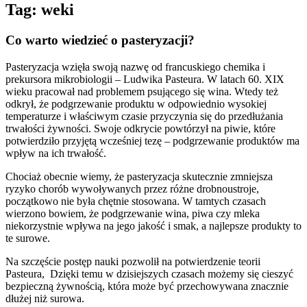
Tag:
weki
Co warto wiedzieć o pasteryzacji?
Pasteryzacja wzięła swoją nazwę od francuskiego chemika i
prekursora mikrobiologii – Ludwika Pasteura. W latach 60. XIX
wieku pracował nad problemem psującego się wina. Wtedy też
odkrył, że podgrzewanie produktu w odpowiednio wysokiej
temperaturze i właściwym czasie przyczynia się do przedłużania
trwałości żywności. Swoje odkrycie powtórzył na piwie, które
potwierdziło przyjętą wcześniej tezę – podgrzewanie produktów ma
wpływ na ich trwałość.
Chociaż obecnie wiemy, że pasteryzacja skutecznie zmniejsza
ryzyko chorób wywoływanych przez różne drobnoustroje,
początkowo nie była chętnie stosowana. W tamtych czasach
wierzono bowiem, że podgrzewanie wina, piwa czy mleka
niekorzystnie wpływa na jego jakość i smak, a najlepsze produkty to
te surowe.
Na szczęście postęp nauki pozwolił na potwierdzenie teorii
Pasteura, Dzięki temu w dzisiejszych czasach możemy się cieszyć
bezpieczną żywnością, która może być przechowywana znacznie
dłużej niż surowa.