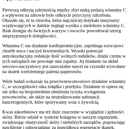
Pierwszą odkrytą zależnością między zbyt niską podażą witaminy C
a wpływem na zdrowie było odkrycie przyczyny szkorbutu.
Okazało się, że ta choroba, która najczęściej dotykała marynarzy
wypływających w dalekie żeglugi wynika z niedoboru witaminy C.
Brak dostępu do świeżych warzyw i owoców powodował szereg
nieprzyjemnych dolegliwości.
Witamina C ma działanie kardioprotekcyjne, zapobiega rozwojowi
chorób serca i naczyń krwionośnych. Wysoki potencjał
antyoksydacyjny redukuje ilość wolnych rodników, dzięki czemu w
tych narządach nie powstaje stan zapalny. Jej działanie na układ
sercowo-naczyniowy jest zauważalne nawet na czynniki wywołane
na skutek wieloletniego palenia papierosów.
Wiele badań wskazuje na przeciwnowotworowe działanie witaminy
C, w szczególności raka żołądka i przełyku. Działanie to opiera się
nie tylko na bezpośrednim obniżeniu ryzyka wystąpienia
nowotworów, ale także na neutralizowaniu substancji
kancerogennych, które spożywamy wraz z żywością.
Kwas askorbinowy ma też duże znaczenie w wyglądzie i jędrności
skóry. Bierze udział w syntezie kolagenu w naszym organizmie,
zwiększając elastyczność skóry i niektórych narządów, poprawiając
nawilżenie i odpowiadając za prawidłową regenerację tkanek.