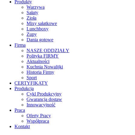
Produkty
Warzywa
Sałaty
Zioła
Mixy sałatkowe
Lunchboxy
Zupy
Dania gotowe
Firma
NASZE ODDZIAŁY
Polityka FIRMY
Aktualności
Kuchnia Nowalijki
Historia Firmy
Sport
CERTYFIKATY
Produkcja
Cykl Produkcyjny
Gwarancja dostaw
Innowacyjność
Praca
Oferty Pracy
Współpraca
Kontakt