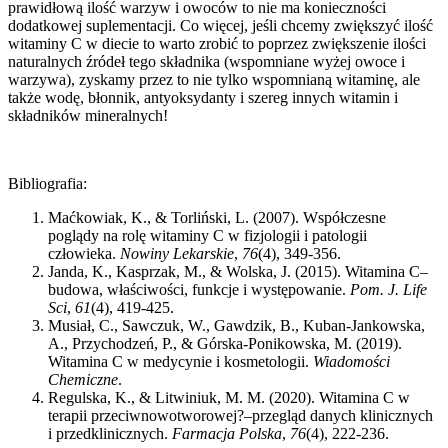
prawidłową ilość warzyw i owoców to nie ma konieczności
dodatkowej suplementacji. Co więcej, jeśli chcemy zwiększyć ilość
witaminy C w diecie to warto zrobić to poprzez zwiększenie ilości
naturalnych źródeł tego składnika (wspomniane wyżej owoce i
warzywa), zyskamy przez to nie tylko wspomnianą witaminę, ale
także wodę, błonnik, antyoksydanty i szereg innych witamin i
składników mineralnych!
Bibliografia:
Maćkowiak, K., & Torliński, L. (2007). Współczesne
poglądy na rolę witaminy C w fizjologii i patologii
człowieka.
Nowiny Lekarskie
,
76
(4), 349-356.
Janda, K., Kasprzak, M., & Wolska, J. (2015). Witamina C–
budowa, właściwości, funkcje i występowanie.
Pom. J. Life
Sci
,
61
(4), 419-425.
Musiał, C., Sawczuk, W., Gawdzik, B., Kuban-Jankowska,
A., Przychodzeń, P., & Górska-Ponikowska, M. (2019).
Witamina C w medycynie i kosmetologii.
Wiadomości
Chemiczne
.
Regulska, K., & Litwiniuk, M. M. (2020). Witamina C w
terapii przeciwnowotworowej?–przegląd danych klinicznych
i przedklinicznych.
Farmacja Polska
,
76
(4), 222-236.