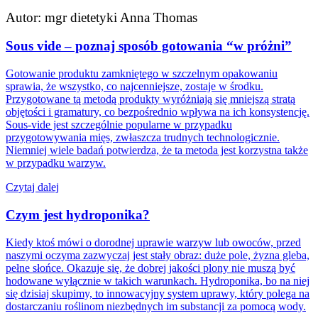
Autor: mgr dietetyki Anna Thomas
Sous vide – poznaj sposób gotowania “w próżni”
Gotowanie produktu zamkniętego w szczelnym opakowaniu
sprawia, że wszystko, co najcenniejsze, zostaje w środku.
Przygotowane tą metodą produkty wyróżniają się mniejszą stratą
objętości i gramatury, co bezpośrednio wpływa na ich konsystencję.
Sous-vide jest szczególnie popularne w przypadku
przygotowywania mięs, zwłaszcza trudnych technologicznie.
Niemniej wiele badań potwierdza, że ta metoda jest korzystna także
w przypadku warzyw.
Czytaj dalej
Czym jest hydroponika?
Kiedy ktoś mówi o dorodnej uprawie warzyw lub owoców, przed
naszymi oczyma zazwyczaj jest stały obraz: duże pole, żyzna gleba,
pełne słońce. Okazuje się, że dobrej jakości plony nie muszą być
hodowane wyłącznie w takich warunkach. Hydroponika, bo na niej
się dzisiaj skupimy, to innowacyjny system uprawy, który polega na
dostarczaniu roślinom niezbędnych im substancji za pomocą wody.