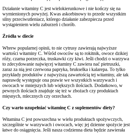
Działanie witaminy C jest wielokierunkowe i nie kończy się na
wymienionych powyżej. Kwas askorbinowy to przede wszystkim
silny przeciwutleniacz, którego działanie zabezpiecza przed
wystąpieniem wielu zaburzeń i chorób.
Źródła w diecie
Wbrew popularnej opinii, to nie cytrusy zawierają najwyższe
wartości witaminy C. Wśród owoców są to rokitnik, owoce dzikiej
róży, czarna porzeczka, truskawki czy kiwi. Jeśli chodzi o warzywa
to zdecydowanie najwięcej witaminy C zawiera nać pietruszki,
zaraz za nią jest czerwona papryka, brukselka i kalarepa. To tylko
przykłady produktów z najwyższą zawartością tej witaminy, ale tak
naprawdę występuje ona prawie we wszystkich warzywach i
owocach w mniejszych lub większych ilościach. Dodatkowo, w
pewnych ilościach znajduje się też w zbożach czy produktach
mięsnych, mlecznych czy orzechach.
Czy warto uzupełniać witaminę C z suplementów diety?
Witamina C jest powszechna w wielu produktach spożywczych,
szczególnie w warzywach i owocach, więc jej dzienne spożycie jest
łatwe do osiągnięcia. Jeśli nasza codzienna dieta będzie zawierała