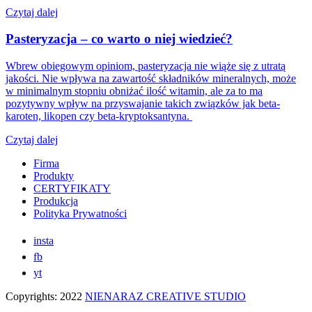
Czytaj dalej
Pasteryzacja – co warto o niej wiedzieć?
Wbrew obiegowym opiniom, pasteryzacja nie wiąże się z utratą
jakości. Nie wpływa na zawartość składników mineralnych, może
w minimalnym stopniu obniżać ilość witamin, ale za to ma
pozytywny wpływ na przyswajanie takich związków jak beta-
karoten, likopen czy beta-kryptoksantyna.
Czytaj dalej
Firma
Produkty
CERTYFIKATY
Produkcja
Polityka Prywatności
insta
fb
yt
Copyrights: 2022
NIENARAZ CREATIVE STUDIO